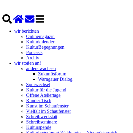
wir berichten
Onlinemagazin
Kulturkalender
KulturBegegnungen
Podcasts
Archiv
wir stoßen an!
anders wachsen
Zukunftsforum
Warngauer Dialog
Spurwechsel
Kultur für die Jugend
Offene Ateliertage
Runder Tisch
Kunst im Schaufenster
Vielfalt im Schaufenster
Schreibwerkstatt
Schreibseminare
Kulturspende
Kulturbegegnung Waldviertel – Niederösterreich