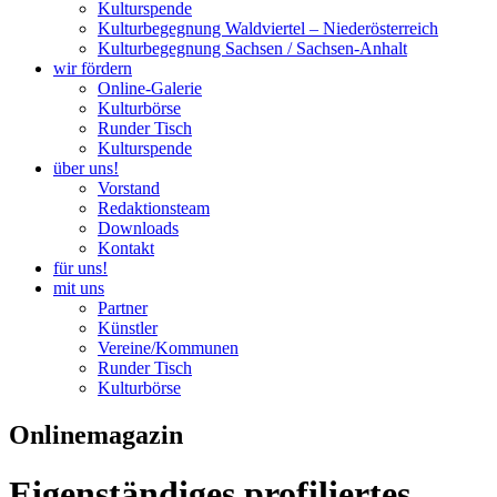
Kulturspende
Kulturbegegnung Waldviertel – Niederösterreich
Kulturbegegnung Sachsen / Sachsen-Anhalt
wir fördern
Online-Galerie
Kulturbörse
Runder Tisch
Kulturspende
über uns!
Vorstand
Redaktionsteam
Downloads
Kontakt
für uns!
mit uns
Partner
Künstler
Vereine/Kommunen
Runder Tisch
Kulturbörse
Onlinemagazin
Eigenständiges profiliertes