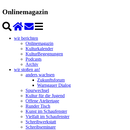
Onlinemagazin
wir berichten
Onlinemagazin
Kulturkalender
KulturBegegnungen
Podcasts
Archiv
wir stoßen an!
anders wachsen
Zukunftsforum
Warngauer Dialog
Spurwechsel
Kultur für die Jugend
Offene Ateliertage
Runder Tisch
Kunst im Schaufenster
Vielfalt im Schaufenster
Schreibwerkstatt
Schreibseminare