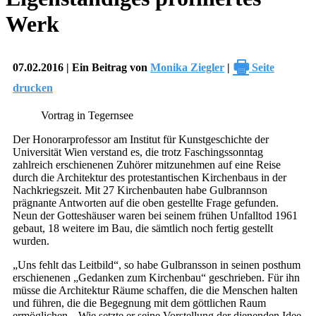
Werk
🖶
07.02.2016 | Ein Beitrag von
Monika Ziegler
|
Seite
drucken
Vortrag in Tegernsee
Der Honorarprofessor am Institut für Kunstgeschichte der
Universität Wien verstand es, die trotz Faschingssonntag
zahlreich erschienenen Zuhörer mitzunehmen auf eine Reise
durch die Architektur des protestantischen Kirchenbaus in der
Nachkriegszeit. Mit 27 Kirchenbauten habe Gulbrannson
prägnante Antworten auf die oben gestellte Frage gefunden.
Neun der Gotteshäuser waren bei seinem frühen Unfalltod 1961
gebaut, 18 weitere im Bau, die sämtlich noch fertig gestellt
wurden.
„Uns fehlt das Leitbild“, so habe Gulbransson in seinen posthum
erschienenen „Gedanken zum Kirchenbau“ geschrieben. Für ihn
müsse die Architektur Räume schaffen, die die Menschen halten
und führen, die die Begegnung mit dem göttlichen Raum
ermöglichen. „Wie setzte er seine Vorstellung der dienenden Idee