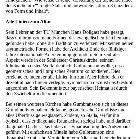
der Kirche um?“ fragte Stalla und antwortete: „durch Koinzidenz
von Form und Inhalt“.
Alle Linien zum Altar
Sein Lehrer an der TU München Hans Döllgast habe gesagt,
dass Gulbrannson neue Formen des evangelischen Kirchenbaus
gefunden habe, ohne die Tradition zu verletzen. Mit seinen neuen
asymmetrische Formen habe der Architekt Ende der fünfziger
Jahre internationale Anerkennung gefunden. Sein zentraler
Aspekt werde in der Schlierseer Christuskirche, seinem
fulminanten ersten Werk, deutlich. Gulbrannson wollte, dass
geometrisches und liturgisches Zentrum koinzidieren. Dies
erreichte er, indem er alle Linien hin zum Alter führte, den er
dezentral nach hinten verlegte. Symmetrisch dazu ist das Gestühl
angeordnet. Sein Bekenntnis zur bayerischen Heimat ist durch
den Zwiebelturm dokumentiert.
Bei seinen weiteren Kirchen habe Gumbransson sich an dieses
Grundmotiv gehalten: einfache, geometrische Grundrisse und
alles Überflüssige weglassen. Zudem, so Stalla, sei für ihn
typisch, dass er diagonale Raumachsen gelegt habe und darüber
diagonale Dächer. Das habe zur Dynamisierung des Außenbaus
geführt. Mit einfachsten Mitteln habe Gulbrannson eine
dynamische optische Verbindung von Altar und Gemeinderaum