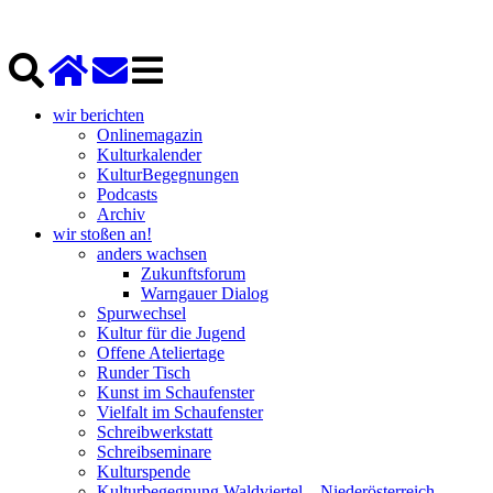
wir berichten
Onlinemagazin
Kulturkalender
KulturBegegnungen
Podcasts
Archiv
wir stoßen an!
anders wachsen
Zukunftsforum
Warngauer Dialog
Spurwechsel
Kultur für die Jugend
Offene Ateliertage
Runder Tisch
Kunst im Schaufenster
Vielfalt im Schaufenster
Schreibwerkstatt
Schreibseminare
Kulturspende
Kulturbegegnung Waldviertel – Niederösterreich