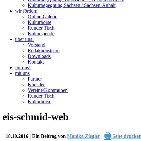
Kulturbegegnung Sachsen / Sachsen-Anhalt
wir fördern
Online-Galerie
Kulturbörse
Runder Tisch
Kulturspende
über uns!
Vorstand
Redaktionsteam
Downloads
Kontakt
für uns!
mit uns
Partner
Künstler
Vereine/Kommunen
Runder Tisch
Kulturbörse
eis-schmid-web
🖶
18.10.2016 | Ein Beitrag von
Monika Ziegler
|
Seite drucke