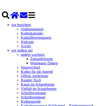
wir berichten
Onlinemagazin
Kulturkalender
KulturBegegnungen
Podcasts
Archiv
wir stoßen an!
anders wachsen
Zukunftsforum
Warngauer Dialog
Spurwechsel
Kultur für die Jugend
Offene Ateliertage
Runder Tisch
Kunst im Schaufenster
Vielfalt im Schaufenster
Schreibwerkstatt
Schreibseminare
Kulturspende
Kulturbegegnung Waldviertel – Niederösterreich