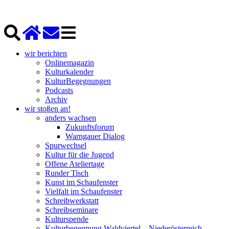
wir berichten
Onlinemagazin
Kulturkalender
KulturBegegnungen
Podcasts
Archiv
wir stoßen an!
anders wachsen
Zukunftsforum
Warngauer Dialog
Spurwechsel
Kultur für die Jugend
Offene Ateliertage
Runder Tisch
Kunst im Schaufenster
Vielfalt im Schaufenster
Schreibwerkstatt
Schreibseminare
Kulturspende
Kulturbegegnung Waldviertel – Niederösterreich