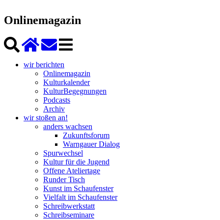
Onlinemagazin
wir berichten
Onlinemagazin
Kulturkalender
KulturBegegnungen
Podcasts
Archiv
wir stoßen an!
anders wachsen
Zukunftsforum
Warngauer Dialog
Spurwechsel
Kultur für die Jugend
Offene Ateliertage
Runder Tisch
Kunst im Schaufenster
Vielfalt im Schaufenster
Schreibwerkstatt
Schreibseminare