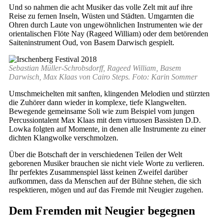
Und so nahmen die acht Musiker das volle Zelt mit auf ihre
Reise zu fernen Inseln, Wüsten und Städten. Umgarnten die
Ohren durch Laute von ungewöhnlichen Instrumenten wie der
orientalischen Flöte Nay (Rageed William) oder dem betörenden
Saiteninstrument Oud, von Basem Darwisch gespielt.
Sebastian Müller-Schrobsdorff, Rageed William, Basem
Darwisch, Max Klaas von Cairo Steps. Foto: Karin Sommer
Umschmeichelten mit sanften, klingenden Melodien und stürzten
die Zuhörer dann wieder in komplexe, tiefe Klangwelten.
Bewegende gemeinsame Soli wie zum Beispiel vom jungen
Percussiontalent Max Klaas mit dem virtuosen Bassisten D.D.
Lowka folgten auf Momente, in denen alle Instrumente zu einer
dichten Klangwolke verschmolzen.
Über die Botschaft der in verschiedenen Teilen der Welt
geborenen Musiker brauchen sie nicht viele Worte zu verlieren.
Ihr perfektes Zusammenspiel lässt keinen Zweifel darüber
aufkommen, dass da Menschen auf der Bühne stehen, die sich
respektieren, mögen und auf das Fremde mit Neugier zugehen.
Dem Fremden mit Neugier begegnen