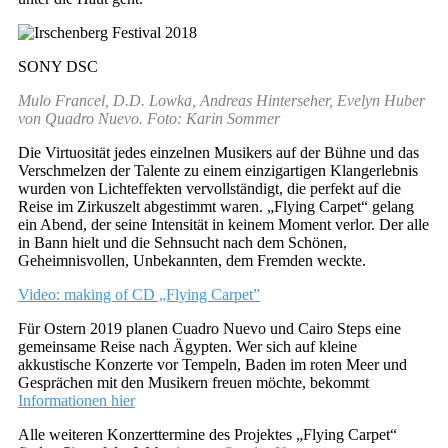
SONY DSC
Mulo Francel, D.D. Lowka, Andreas Hinterseher, Evelyn Huber
von Quadro Nuevo. Foto: Karin Sommer
Die Virtuosität jedes einzelnen Musikers auf der Bühne und das
Verschmelzen der Talente zu einem einzigartigen Klangerlebnis
wurden von Lichteffekten vervollständigt, die perfekt auf die
Reise im Zirkuszelt abgestimmt waren. „Flying Carpet“ gelang
ein Abend, der seine Intensität in keinem Moment verlor. Der alle
in Bann hielt und die Sehnsucht nach dem Schönen,
Geheimnisvollen, Unbekannten, dem Fremden weckte.
Video: making of CD „Flying Carpet”
Für Ostern 2019 planen Cuadro Nuevo und Cairo Steps eine
gemeinsame Reise nach Ägypten. Wer sich auf kleine
akkustische Konzerte vor Tempeln, Baden im roten Meer und
Gesprächen mit den Musikern freuen möchte, bekommt
Informationen hier
Alle weiteren Konzerttermine des Projektes „Flying Carpet“