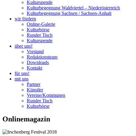
Kulturspende
Kulturbegegnung Waldviertel – Niederösterreich
Kulturbegegnung Sachsen / Sachsen-Anhalt
wir fördern
Online-Galerie
Kulturbörse
Runder Tisch
Kulturspende
über uns!
Vorstand
Redaktionsteam
Downloads
Kontakt
für uns!
mit uns
Partner
Künstler
Vereine/Kommunen
Runder Tisch
Kulturbörse
Onlinemagazin