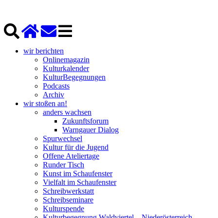
wir berichten
Onlinemagazin
Kulturkalender
KulturBegegnungen
Podcasts
Archiv
wir stoßen an!
anders wachsen
Zukunftsforum
Warngauer Dialog
Spurwechsel
Kultur für die Jugend
Offene Ateliertage
Runder Tisch
Kunst im Schaufenster
Vielfalt im Schaufenster
Schreibwerkstatt
Schreibseminare
Kulturspende
Kulturbegegnung Waldviertel – Niederösterreich