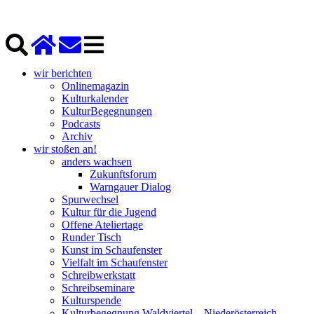
wir berichten
Onlinemagazin
Kulturkalender
KulturBegegnungen
Podcasts
Archiv
wir stoßen an!
anders wachsen
Zukunftsforum
Warngauer Dialog
Spurwechsel
Kultur für die Jugend
Offene Ateliertage
Runder Tisch
Kunst im Schaufenster
Vielfalt im Schaufenster
Schreibwerkstatt
Schreibseminare
Kulturspende
Kulturbegegnung Waldviertel – Niederösterreich