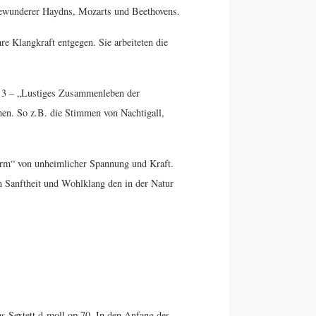
 Bewunderer Haydns, Mozarts und Beethovens.
e Klangkraft entgegen. Sie arbeiteten die
, 3 – „Lustiges Zusammenleben der
hen. So z.B. die Stimmen von Nachtigall,
turm“ von unheimlicher Spannung und Kraft.
in Sanftheit und Wohlklang den in der Natur
as Sextett d-moll op.70. In den Anfang des