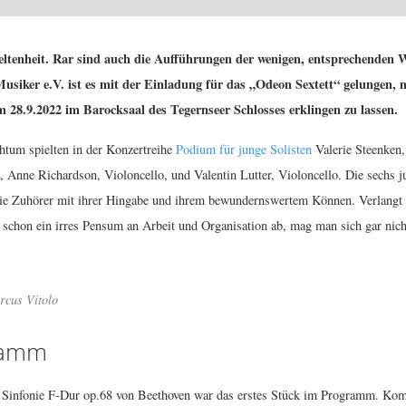
e Seltenheit. Rar sind auch die Aufführungen der wenigen, entsprechenden
Musiker e.V. ist es mit der Einladung für das „Odeon Sextett“ gelungen
 28.9.2022 im Barocksaal des Tegernseer Schlosses erklingen zu lassen.
tum spielten in der Konzertreihe
Podium für junge Solisten
Valerie Steenken,
a, Anne Richardson, Violoncello, und Valentin Lutter, Violoncello. Die sech
die Zuhörer mit ihrer Hingabe und ihrem bewundernswertem Können. Verlangt
u schon ein irres Pensum an Arbeit und Organisation ab, mag man sich gar nich
rcus Vitolo
gramm
r Sinfonie F-Dur op.68 von Beethoven war das erstes Stück im Programm. Kom