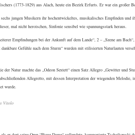
schers (1773-1829) aus Alach, heute ein Bezirk Erfurts. Er war ein großer
 sechs jungen Musikern ihr hochentwickeltes, musikalisches Empfinden und ihr
ieser, mal nicht heroischen, Sinfonie sensibel wie spannungsstark heraus.
heiterer Empfindungen bei der Ankunft auf dem Lande“, 2 – „Szene am Bach“
 dankbare Gefühle nach dem Sturm“ wurden mit stilisierten Naturlauten verse
gie der Natur machte das „Odeon Sextett“ einen Satz Allegro „Gewitter und S
 abschließenden Allegretto, mit dessen Interpretation der wiegenden Melodie, 
tet wurde.
s Vitolo
, als er dort seine Oper “Pique Dame“ vollendete, komponierte Tschaikowski d