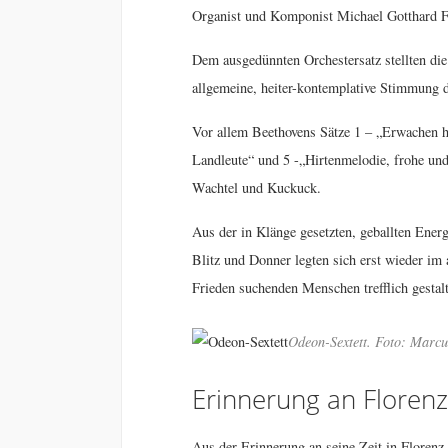
Organist und Komponist Michael Gotthard Fi
Dem ausgedünnten Orchestersatz stellten die
allgemeine, heiter-kontemplative Stimmung d
Vor allem Beethovens Sätze 1 – „Erwachen 
Landleute“ und 5 -„Hirtenmelodie, frohe und
Wachtel und Kuckuck.
Aus der in Klänge gesetzten, geballten Ener
Blitz und Donner legten sich erst wieder im
Frieden suchenden Menschen trefflich gestal
Odeon-Sextett. Foto: Marcu
Erinnerung an Florenz
Aus der Erinnerung an seine Zeit in Florenz