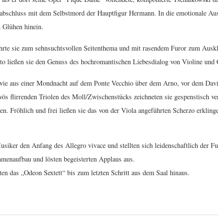
rnabschluss mit dem Selbstmord der Hauptfigur Hermann. In die emotionale Aus
m Glühen hinein.
hrte sie zum sehnsuchtsvollen Seitenthema und mit rasendem Furor zum Auskla
to ließen sie den Genuss des hochromantischen Liebesdialog von Violine und C
 wie aus einer Mondnacht auf dem Ponte Vecchio über dem Arno, vor dem Dav
rvös flirrenden Triolen des Moll/Zwischenstücks zeichneten sie gespenstisch v
en. Fröhlich und frei ließen sie das von der Viola angeführten Scherzo erklin
siker den Anfang des Allegro vivace und stellten sich leidenschaftlich der Fu
mmenaufbau und lösten begeisterten Applaus aus.
ten das „Odeon Sextett“ bis zum letzten Schritt aus dem Saal hinaus.