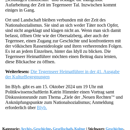
Aufarbeitung der Zeit im Tegernseer Tal. Inzwischen kommt
einiges in Gang.
Ort und Landschaft bleiben verbunden mit der Zeit des
Nationalsozialismus. Sie sind an sich weder Täter noch Opfer,
sind nicht angeklagt und klagen nicht an. Wenn man sich damit
befasst, öffnen Orte wie der Obersalzberg, aber auch der
Tegernsee, einen Zugang zur Geschichte und konfrontieren mit
der völkischen Rassenideologie und ihren verheerenden Folgen.
Es ist an jedem Einzelnen, hinter das Idyll zu blicken. Die
Tegernseer Heimatführer möchten einen Beitrag dazu leisten,
diese Blickachse zu öffnen.
Weiterlesen:
Die Tegernseer Heimatführer in der 41. Ausgabe
der KulturBegegnungen
Im Blyb. gibt es am 15. Oktober 2024 um 19 Uhr mit
Politikwissenschaftlerin Katrin Himmler einen Vortrag samt
Diskussionsrunde zum Thema „Ziele der ‚Neuen Rechten’“ und
Anknüpfungspunkte zum Nationalsozialismus; Anmeldung
erforderlich über
Blyb.
Kategorie:
Archiv
,
Geschichte
,
Gesellschaft
,
Kultur
|
Stichwort:
Geschichte
,