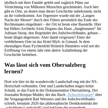
idyllisch mit ihrer Familie gelebt und zugleich Pläne zur
Vernichtung von Millionen Menschen geschmiedet. Auch hier
gibt es Orte, an denen man dieser Geschichte nahekommt, nicht
an ihr vorbeikommt. Am Tegernsee wurde mit der „Langen
Nacht der Messer“ durch den Führer persönlich das Ende des
Rechtsstaates eingeläutet – der Ort ist heute eine Baustelle. Hier
hat Hitlers Architekt Alois Degano das Haus „Jungbrunnen“ für
Adriaan Stoop, den Begründer des Jodschwefelbades, gebaut –
heute längst abgerissen. Aber damit vergessen? Einer der
verbliebenen Orte ist das Hotel Blyb. in Gmund. In dem
ehemaligen Haus Fychtenfeld Heinrich Himmlers wird seit der
Eröffnung vor einem Jahr eine aktive Aufarbeitung der
Geschichte betrieben.
Was lässt sich vom Obersalzberg
lernen?
Dort wie hier ist die wundervolle Landschaft eng mit der NS-
Herrschaft verbunden. Orte und Landschaften tragen keine
Schuld, so das Fazit in der Dokumentation Obersalzberg. Der
Journalist Reinjan Mulder, der das Buch
„Schwefelwasser“
über
die Vergangenheit Bad Wiessees und des Jodschwefelbades
schrieb, benutzte 2020 das philosophische Denkkonstrukt der
„schuldigen Landschaft“ und beklagte die mangelnde