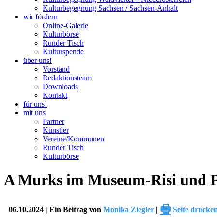
Kulturbegegnung Sachsen / Sachsen-Anhalt
wir fördern
Online-Galerie
Kulturbörse
Runder Tisch
Kulturspende
über uns!
Vorstand
Redaktionsteam
Downloads
Kontakt
für uns!
mit uns
Partner
Künstler
Vereine/Kommunen
Runder Tisch
Kulturbörse
A Murks im Museum-Risi und 
🖶
06.10.2024 | Ein Beitrag von
Monika Ziegler
|
Seite drucke