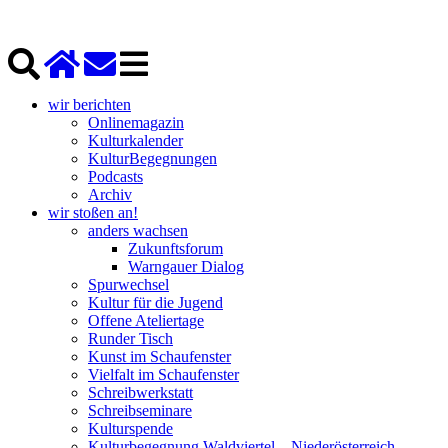
wir berichten
Onlinemagazin
Kulturkalender
KulturBegegnungen
Podcasts
Archiv
wir stoßen an!
anders wachsen
Zukunftsforum
Warngauer Dialog
Spurwechsel
Kultur für die Jugend
Offene Ateliertage
Runder Tisch
Kunst im Schaufenster
Vielfalt im Schaufenster
Schreibwerkstatt
Schreibseminare
Kulturspende
Kulturbegegnung Waldviertel – Niederösterreich