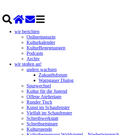
wir berichten
Onlinemagazin
Kulturkalender
KulturBegegnungen
Podcasts
Archiv
wir stoßen an!
anders wachsen
Zukunftsforum
Warngauer Dialog
Spurwechsel
Kultur für die Jugend
Offene Ateliertage
Runder Tisch
Kunst im Schaufenster
Vielfalt im Schaufenster
Schreibwerkstatt
Schreibseminare
Kulturspende
Kulturbegegnung Waldviertel – Niederösterreich