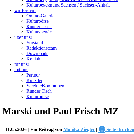
Kulturbegegnung Sachsen / Sachsen-Anhalt
wir fördern
Online-Galerie
Kulturbörse
Runder Tisch
Kulturspende
über uns!
Vorstand
Redaktionsteam
Downloads
Kontakt
für uns!
mit uns
Partner
Künstler
Vereine/Kommunen
Runder Tisch
Kulturbörse
Marski und Paul Frisch-MZ
🖶
11.05.2026 | Ein Beitrag von
Monika Ziegler
|
Seite drucke