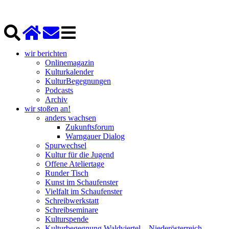
wir berichten
Onlinemagazin
Kulturkalender
KulturBegegnungen
Podcasts
Archiv
wir stoßen an!
anders wachsen
Zukunftsforum
Warngauer Dialog
Spurwechsel
Kultur für die Jugend
Offene Ateliertage
Runder Tisch
Kunst im Schaufenster
Vielfalt im Schaufenster
Schreibwerkstatt
Schreibseminare
Kulturspende
Kulturbegegnung Waldviertel – Niederösterreich