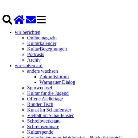
wir berichten
Onlinemagazin
Kulturkalender
KulturBegegnungen
Podcasts
Archiv
wir stoßen an!
anders wachsen
Zukunftsforum
Warngauer Dialog
Spurwechsel
Kultur für die Jugend
Offene Ateliertage
Runder Tisch
Kunst im Schaufenster
Vielfalt im Schaufenster
Schreibwerkstatt
Schreibseminare
Kulturspende
Kulturbegegnung Waldviertel – Niederösterreich