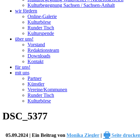
Kulturbegegnung Sachsen / Sachsen-Anhalt
wir fördern
Online-Galerie
Kulturbörse
Runder Tisch
Kulturspende
über uns!
Vorstand
Redaktionsteam
Downloads
Kontakt
für uns!
mit uns
Partner
Künstler
Vereine/Kommunen
Runder Tisch
Kulturbörse
DSC_5377
🖶
05.09.2024 | Ein Beitrag von
Monika Ziegler
|
Seite drucke