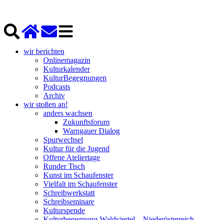
wir berichten
Onlinemagazin
Kulturkalender
KulturBegegnungen
Podcasts
Archiv
wir stoßen an!
anders wachsen
Zukunftsforum
Warngauer Dialog
Spurwechsel
Kultur für die Jugend
Offene Ateliertage
Runder Tisch
Kunst im Schaufenster
Vielfalt im Schaufenster
Schreibwerkstatt
Schreibseminare
Kulturspende
Kulturbegegnung Waldviertel – Niederösterreich