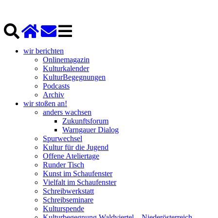
wir berichten
Onlinemagazin
Kulturkalender
KulturBegegnungen
Podcasts
Archiv
wir stoßen an!
anders wachsen
Zukunftsforum
Warngauer Dialog
Spurwechsel
Kultur für die Jugend
Offene Ateliertage
Runder Tisch
Kunst im Schaufenster
Vielfalt im Schaufenster
Schreibwerkstatt
Schreibseminare
Kulturspende
Kulturbegegnung Waldviertel – Niederösterreich