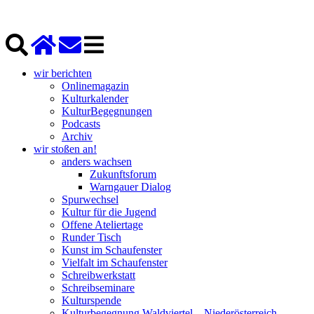
wir berichten
Onlinemagazin
Kulturkalender
KulturBegegnungen
Podcasts
Archiv
wir stoßen an!
anders wachsen
Zukunftsforum
Warngauer Dialog
Spurwechsel
Kultur für die Jugend
Offene Ateliertage
Runder Tisch
Kunst im Schaufenster
Vielfalt im Schaufenster
Schreibwerkstatt
Schreibseminare
Kulturspende
Kulturbegegnung Waldviertel – Niederösterreich