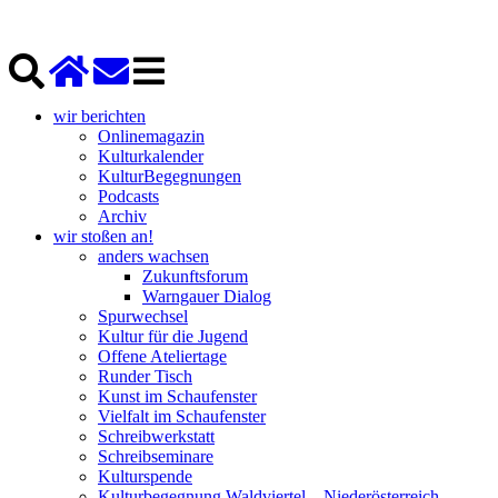
wir berichten
Onlinemagazin
Kulturkalender
KulturBegegnungen
Podcasts
Archiv
wir stoßen an!
anders wachsen
Zukunftsforum
Warngauer Dialog
Spurwechsel
Kultur für die Jugend
Offene Ateliertage
Runder Tisch
Kunst im Schaufenster
Vielfalt im Schaufenster
Schreibwerkstatt
Schreibseminare
Kulturspende
Kulturbegegnung Waldviertel – Niederösterreich