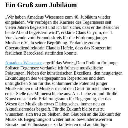
Ein Gruß zum Jubiläum
„Wir haben Amadeus Wiesensee zum 40. Jubiläum wieder
eingeladen. Wir verfolgen die Karriere des Tegernseers seit
vielen Jahren begeistert und ich bin sicher, dass er die Besucher
heute Abend begeistern wird“, erklärte Claus Cnyrim, der 1.
Vorsitzende vom Freundeskreis für die Förderung junger
Musiker e.V., in seiner Begrüßung. Er dankte zudem
Oberstudiendirektorin Claudia Hefele, dass das Konzert im
festlichen Barocksaal stattfinden konnte.
Amadeus Wiesensee
ergriff das Wort: „Dem Podium für junge
Solisten Tegernsee verdanke ich früheste musikalische
Prägungen. Neben der künstlerischen Exzellenz, den neugierigen
Erkundungen des weitgespannten Repertoires und dem
untrüglichen Sinn für das schlummernde Potential junger
Musikerinnen und Musiker macht den Geist für mich aber an
erster Stelle das Mitmenschliche aus. Aus Liebe zu und für die
Kunst entsteht ein Erfahrungsraum für Begegnung, der das
Wesen der Musik als etwas Dialogisches, immer neu zu
Aktualisierendes begreift. Für die Zukunft bleibt nur zu
wünschen, sich treu zu bleiben, den Glauben an die Zukunft der
Musik als Begegnungsort weiter mit so bewundernswertem
Einsatz und Enthusiasmus zu kultivieren und an künftige