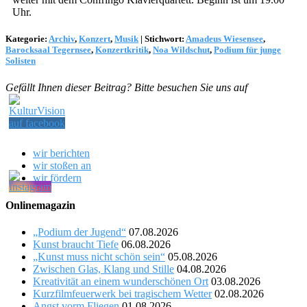
Uhr.
Kategorie:
Archiv
,
Konzert
,
Musik
|
Stichwort:
Amadeus Wiesensee
,
Barocksaal Tegernsee
,
Konzertkritik
,
Noa Wildschut
,
Podium für junge
Solisten
Gefällt Ihnen dieser Beitrag? Bitte besuchen Sie uns auf
wir berichten
wir stoßen an
wir fördern
Onlinemagazin
„Podium der Jugend“
07.08.2026
Kunst braucht Tiefe
06.08.2026
„Kunst muss nicht schön sein“
05.08.2026
Zwischen Glas, Klang und Stille
04.08.2026
Kreativität an einem wunderschönen Ort
03.08.2026
Kurzfilmfeuerwerk bei tragischem Wetter
02.08.2026
Angst vorm Fliegen
01.08.2026