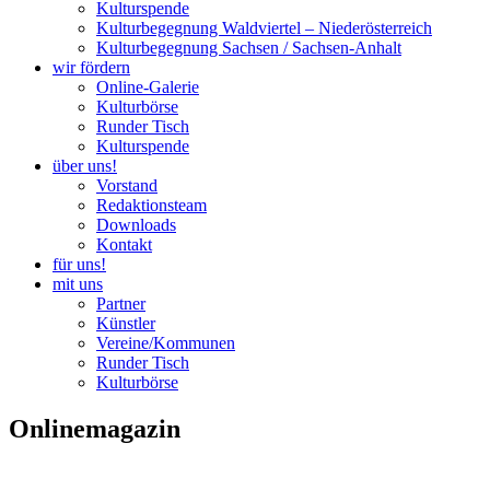
Kulturspende
Kulturbegegnung Waldviertel – Niederösterreich
Kulturbegegnung Sachsen / Sachsen-Anhalt
wir fördern
Online-Galerie
Kulturbörse
Runder Tisch
Kulturspende
über uns!
Vorstand
Redaktionsteam
Downloads
Kontakt
für uns!
mit uns
Partner
Künstler
Vereine/Kommunen
Runder Tisch
Kulturbörse
Onlinemagazin