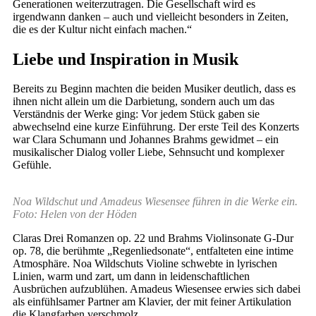
Generationen weiterzutragen. Die Gesellschaft wird es
irgendwann danken – auch und vielleicht besonders in Zeiten,
die es der Kultur nicht einfach machen.“
Liebe und Inspiration in Musik
Bereits zu Beginn machten die beiden Musiker deutlich, dass es
ihnen nicht allein um die Darbietung, sondern auch um das
Verständnis der Werke ging: Vor jedem Stück gaben sie
abwechselnd eine kurze Einführung. Der erste Teil des Konzerts
war Clara Schumann und Johannes Brahms gewidmet – ein
musikalischer Dialog voller Liebe, Sehnsucht und komplexer
Gefühle.
Noa Wildschut und Amadeus Wiesensee führen in die Werke ein.
Foto: Helen von der Höden
Claras Drei Romanzen op. 22 und Brahms Violinsonate G-Dur
op. 78, die berühmte „Regenliedsonate“, entfalteten eine intime
Atmosphäre. Noa Wildschuts Violine schwebte in lyrischen
Linien, warm und zart, um dann in leidenschaftlichen
Ausbrüchen aufzublühen. Amadeus Wiesensee erwies sich dabei
als einfühlsamer Partner am Klavier, der mit feiner Artikulation
die Klangfarben verschmolz.