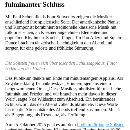
fulminanter Schluss
Mit Paul Schoenfields Four Souvenirs zeigten die Musiker
anschließend ihre spielerische Seite. Der amerikanische Pianist
und Komponist kombiniert traditionelle klassische Musik mit
folkloristischen, an Klezmer angelehnten Elementen und
populären Rhythmen. Samba, Tango, Tin Pan Alley und Square
Dance brachten tänzerische Leichtigkeit in den Abend und
sorgten für eine gelöste und fröhliche Stimmung.
Die Solisten freuen sich über tosenden Schlussapplaus. Foto:
Helen von der Höden
Das Publikum dankte am Ende mit minutenlangem Applaus. Als
Zugabe erklang Tschaikowskys „Erinnerungen aus einem
liebgewonnenen Ort“. „Diese Musik symbolisiert für uns Liebe,
Intimität und Frieden und wir brauchen mehr davon in dieser
Welt“, sagte Noa Wildschut zum Abschied. Ein berührendes
Schlusswort, das den Abend vollends abrundete. Diese Worte
fassten die Atmosphäre des Abends treffend zusammen: Musik
als Begegnung, als Resonanz, als Hoffnung.
Am 25. Oktober 2025 geht es auf dem
Podium für junge Solisten
weiter mit dem Confringo Klavierquartett. Beginn ist um 19.00