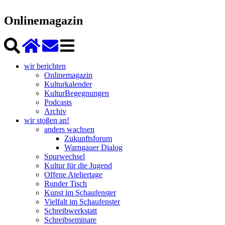
Onlinemagazin
wir berichten
Onlinemagazin
Kulturkalender
KulturBegegnungen
Podcasts
Archiv
wir stoßen an!
anders wachsen
Zukunftsforum
Warngauer Dialog
Spurwechsel
Kultur für die Jugend
Offene Ateliertage
Runder Tisch
Kunst im Schaufenster
Vielfalt im Schaufenster
Schreibwerkstatt
Schreibseminare