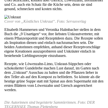
Übel bezeichnet, können aber Giersch, Löwenzahn, Brennnessel
und Co. auch ein Schatz für die Küche sein, denn sie sind
gesund, schmecken und kosten nichts.
Cover von „Köstliches Unkraut“. Foto: Servusverlag
Elisabeth Hammersen und Veronika Halmbacher stellen in dem
Buch die „9 Unartigen“ vor, ihre liebsten Unkrautvertreter, mit
einem Pflanzenporträt und Rezeptideen dazu. Die Rezepte sollen
als Inspiration dienen und einfach nachzumachen sein. Die
beiden Autorinnen empfehlen, anhand dieser Rezeptvorschläge
eigene Kreationen auszuprobieren und Unkräuter einfach in
bestehende Lieblingsrezepte einzubauen.
Rezepte, wie Löwenzahn-Limo, Unkraut-Süppchen oder
schokolierter Gundelrebe machen Lust darauf, im Garten nach
dem „Unkraut“ Ausschau zu halten und die Pflanzen lieber in
den Teller als auf den Kompost zu befördern. So könnte als die
heutige grüne Suppe statt mit Spinat aus dem Supermarkt mit den
ersten Blättern vom Löwenzahn und Giersch angereichert
werden.
Die Autorinnen sind begeisterte Sammlerinnen. Foto: DER
TEGERNSEE Thomas Plettenberg