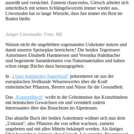
ausreißt und vernichtet. Zumeist chancenlos, Giersch arbeitet sich
unterirdisch mit seinen Schlängelwurzeln immer wieder aus,
Löwenzahn hat so lange Wurzeln, dass fast immer ein Rest im
Boden bleibt.
Junger Löwenzahn. Foto: MZ
Warum nicht die ungeliebten sogenannten Unkräuter nutzen und
damit unseren Speiseplan bereichern? Die beiden Tegernseer
Autorinnen Elisabeth Hammersen und Veronika Halmbacher
sind begeisterte Sammlerinnen von Naturmaterialien und haben
schon einige Bücher dazu herausgegeben.
In
„Unser heimisches Superfood“
präsentieren sie aus der
europäischen Heilkunde Wissenswertes über die Kraft
einheimischer Pflanzen, Beeren und Nüsse für die Gesundheit.
Das
„Kranzerlbuch“
weiht in die Geheimnisse das Kranzbindens
mit heimischen Gewächsen ein und vermittelt zudem
Interessantes über das Brauchtum im Alpenraum.
Das aktuelle Buch der beiden Autorinnen widmet sich nun dem
„Unkraut“, also Pflanzen die von selbst wachsen, zumeist
ungebeten und mit allen Mitteln bekämpft werden. Als lästiges