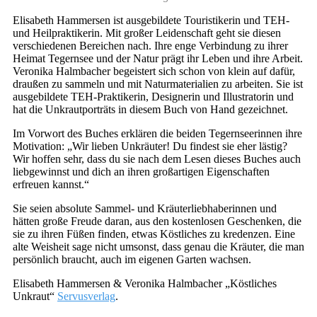
Elisabeth Hammersen ist ausgebildete Touristikerin und TEH-
und Heilpraktikerin. Mit großer Leidenschaft geht sie diesen
verschiedenen Bereichen nach. Ihre enge Verbindung zu ihrer
Heimat Tegernsee und der Natur prägt ihr Leben und ihre Arbeit.
Veronika Halmbacher begeistert sich schon von klein auf dafür,
draußen zu sammeln und mit Naturmaterialien zu arbeiten. Sie ist
ausgebildete TEH-Praktikerin, Designerin und Illustratorin und
hat die Unkrautporträts in diesem Buch von Hand gezeichnet.
Im Vorwort des Buches erklären die beiden Tegernseerinnen ihre
Motivation: „Wir lieben Unkräuter! Du findest sie eher lästig?
Wir hoffen sehr, dass du sie nach dem Lesen dieses Buches auch
liebgewinnst und dich an ihren großartigen Eigenschaften
erfreuen kannst.“
Sie seien absolute Sammel- und Kräuterliebhaberinnen und
hätten große Freude daran, aus den kostenlosen Geschenken, die
sie zu ihren Füßen finden, etwas Köstliches zu kredenzen. Eine
alte Weisheit sage nicht umsonst, dass genau die Kräuter, die man
persönlich braucht, auch im eigenen Garten wachsen.
Elisabeth Hammersen & Veronika Halmbacher „Köstliches
Unkraut“
Servusverlag
.