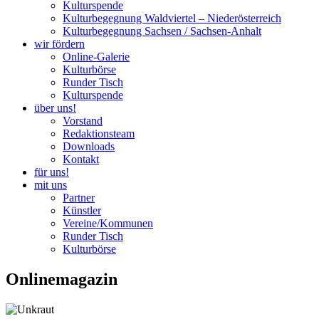
Kulturspende
Kulturbegegnung Waldviertel – Niederösterreich
Kulturbegegnung Sachsen / Sachsen-Anhalt
wir fördern
Online-Galerie
Kulturbörse
Runder Tisch
Kulturspende
über uns!
Vorstand
Redaktionsteam
Downloads
Kontakt
für uns!
mit uns
Partner
Künstler
Vereine/Kommunen
Runder Tisch
Kulturbörse
Onlinemagazin