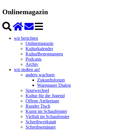
Onlinemagazin
wir berichten
Onlinemagazin
Kulturkalender
KulturBegegnungen
Podcasts
Archiv
wir stoßen an!
anders wachsen
Zukunftsforum
Warngauer Dialog
Spurwechsel
Kultur für die Jugend
Offene Ateliertage
Runder Tisch
Kunst im Schaufenster
Vielfalt im Schaufenster
Schreibwerkstatt
Schreibseminare