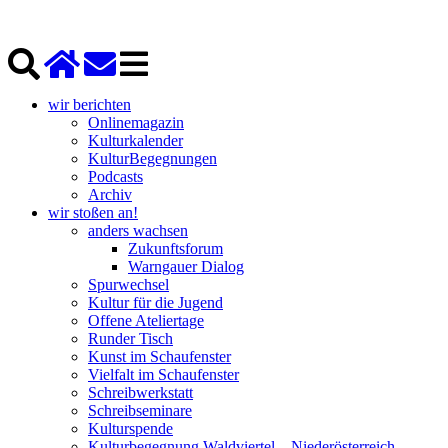
wir berichten
Onlinemagazin
Kulturkalender
KulturBegegnungen
Podcasts
Archiv
wir stoßen an!
anders wachsen
Zukunftsforum
Warngauer Dialog
Spurwechsel
Kultur für die Jugend
Offene Ateliertage
Runder Tisch
Kunst im Schaufenster
Vielfalt im Schaufenster
Schreibwerkstatt
Schreibseminare
Kulturspende
Kulturbegegnung Waldviertel – Niederösterreich