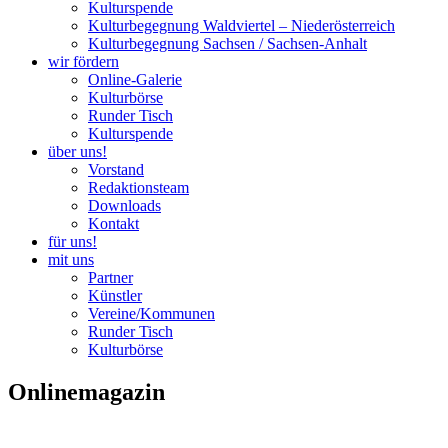
Kulturspende
Kulturbegegnung Waldviertel – Niederösterreich
Kulturbegegnung Sachsen / Sachsen-Anhalt
wir fördern
Online-Galerie
Kulturbörse
Runder Tisch
Kulturspende
über uns!
Vorstand
Redaktionsteam
Downloads
Kontakt
für uns!
mit uns
Partner
Künstler
Vereine/Kommunen
Runder Tisch
Kulturbörse
Onlinemagazin