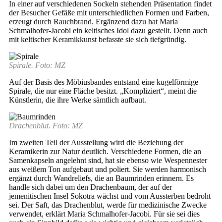
In einer auf verschiedenen Sockeln stehenden Präsentation findet
der Besucher Gefäße mit unterschiedlichen Formen und Farben,
erzeugt durch Rauchbrand. Ergänzend dazu hat Maria
Schmalhofer-Jacobi ein keltisches Idol dazu gestellt. Denn auch
mit keltischer Keramikkunst befasste sie sich tiefgründig.
Spirale. Foto: MZ
Auf der Basis des Möbiusbandes entstand eine kugelförmige
Spirale, die nur eine Fläche besitzt. „Kompliziert“, meint die
Künstlerin, die ihre Werke sämtlich aufbaut.
Drachenblut. Foto: MZ
Im zweiten Teil der Ausstellung wird die Beziehung der
Keramikerin zur Natur deutlich. Verschiedene Formen, die an
Samenkapseln angelehnt sind, hat sie ebenso wie Wespennester
aus weißem Ton aufgebaut und poliert. Sie werden harmonisch
ergänzt durch Wandreliefs, die an Baumrinden erinnern. Es
handle sich dabei um den Drachenbaum, der auf der
jemenitischen Insel Sokotra wächst und vom Aussterben bedroht
sei. Der Saft, das Drachenblut, werde für medizinische Zwecke
verwendet, erklärt Maria Schmalhofer-Jacobi. Für sie sei dies