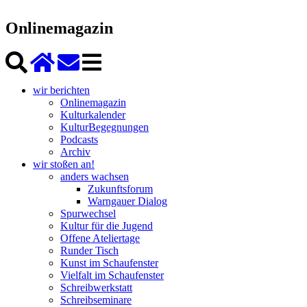
Onlinemagazin
wir berichten
Onlinemagazin
Kulturkalender
KulturBegegnungen
Podcasts
Archiv
wir stoßen an!
anders wachsen
Zukunftsforum
Warngauer Dialog
Spurwechsel
Kultur für die Jugend
Offene Ateliertage
Runder Tisch
Kunst im Schaufenster
Vielfalt im Schaufenster
Schreibwerkstatt
Schreibseminare