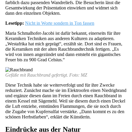
farblich dazu passenden Wandreliefs. Die Besucherin lässt die
Gesamtwirkung der Präsentation einwirken und widmet sich
dann den einzelnen Objekten.
Lesetipp:
Nicht in Worte sondern in Ton fassen
Maria Schmalhofer-Jacobi ist dafür bekannt, einerseits für ihre
Keramiken Techniken aus anderen Kulturen zu adaptieren.
„Westafrika hat mich geprägt“, erzählt sie. Dort sind es Frauen,
die Keramiken mit der alten Rauchbrandtechnik fertigen. „Es
wird von innen angezündet und dann entsteht ein gigantisches
Feuer bis zu 900 Grad Celsius.“
Gefäße mit Rauchbrand gefertigt. Foto: MZ
Diese Technik habe sie weiterverfolgt und für ihre Zwecke
reduziert. Zunächst mache sie im Elektroofen einen Niedrigbrand
und ergänze diesen dann im Freien durch einen Rauchbrand in
einem Kessel mit Sägemehl. Weil sie diesem durch einen Deckel
die Luft entziehe, entstünden Flammungen, die sie noch durch
die Zugabe von Kupfersulfat verstärke. „Dann kommt es zu den
schönen Herbstfarben“, erklärt die Künstlerin.
Eindrücke aus der Natur