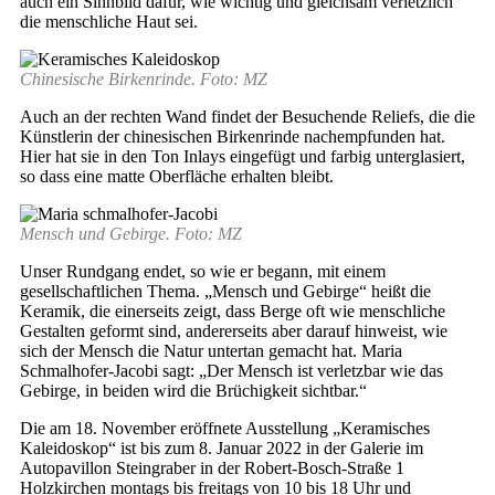
auch ein Sinnbild dafür, wie wichtig und gleichsam verletzlich
die menschliche Haut sei.
Chinesische Birkenrinde. Foto: MZ
Auch an der rechten Wand findet der Besuchende Reliefs, die die
Künstlerin der chinesischen Birkenrinde nachempfunden hat.
Hier hat sie in den Ton Inlays eingefügt und farbig unterglasiert,
so dass eine matte Oberfläche erhalten bleibt.
Mensch und Gebirge. Foto: MZ
Unser Rundgang endet, so wie er begann, mit einem
gesellschaftlichen Thema. „Mensch und Gebirge“ heißt die
Keramik, die einerseits zeigt, dass Berge oft wie menschliche
Gestalten geformt sind, andererseits aber darauf hinweist, wie
sich der Mensch die Natur untertan gemacht hat. Maria
Schmalhofer-Jacobi sagt: „Der Mensch ist verletzbar wie das
Gebirge, in beiden wird die Brüchigkeit sichtbar.“
Die am 18. November eröffnete Ausstellung „Keramisches
Kaleidoskop“ ist bis zum 8. Januar 2022 in der Galerie im
Autopavillon Steingraber in der Robert-Bosch-Straße 1
Holzkirchen montags bis freitags von 10 bis 18 Uhr und