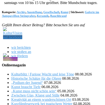
samstags von 10 bis 15 Uhr geöffnet. Bitte Mundschutz tragen.
Kategorie:
Archiv
,
Ausstellung
,
Gesellschaft
,
Kunst
|
Stichwort:
Galerie im
Autopavillon Steingraber
,
Keramik
,
Rauchbrand
Gefällt Ihnen dieser Beitrag? Bitte besuchen Sie uns auf
wir berichten
wir stoßen an
wir fördern
Onlinemagazin
Kulturblitz | Furiose Wucht und leise Töne
08.08.2026
Historische Schätze für die Ohren
08.08.2026
„Podium der Jugend“
07.08.2026
Kunst braucht Tiefe
06.08.2026
„Kunst muss nicht schön sein“
05.08.2026
Zwischen Glas, Klang und Stille
04.08.2026
Kreativität an einem wunderschönen Ort
03.08.2026
Kurzfilmfeuerwerk bei tragischem Wetter
02.08.2026