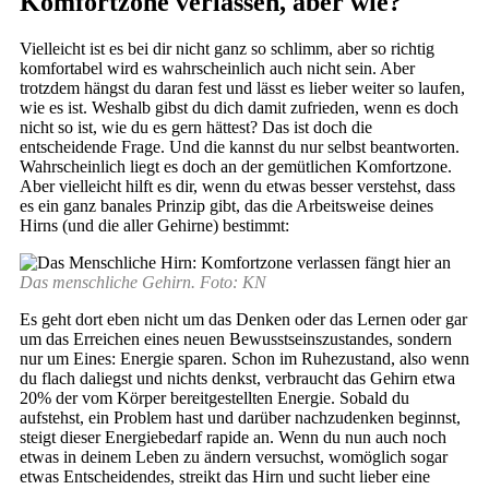
Komfortzone verlassen, aber wie?
Vielleicht ist es bei dir nicht ganz so schlimm, aber so richtig
komfortabel wird es wahrscheinlich auch nicht sein. Aber
trotzdem hängst du daran fest und lässt es lieber weiter so laufen,
wie es ist. Weshalb gibst du dich damit zufrieden, wenn es doch
nicht so ist, wie du es gern hättest? Das ist doch die
entscheidende Frage. Und die kannst du nur selbst beantworten.
Wahrscheinlich liegt es doch an der gemütlichen Komfortzone.
Aber vielleicht hilft es dir, wenn du etwas besser verstehst, dass
es ein ganz banales Prinzip gibt, das die Arbeitsweise deines
Hirns (und die aller Gehirne) bestimmt:
Das menschliche Gehirn. Foto: KN
Es geht dort eben nicht um das Denken oder das Lernen oder gar
um das Erreichen eines neuen Bewusstseinszustandes, sondern
nur um Eines: Energie sparen. Schon im Ruhezustand, also wenn
du flach daliegst und nichts denkst, verbraucht das Gehirn etwa
20% der vom Körper bereitgestellten Energie. Sobald du
aufstehst, ein Problem hast und darüber nachzudenken beginnst,
steigt dieser Energiebedarf rapide an. Wenn du nun auch noch
etwas in deinem Leben zu ändern versuchst, womöglich sogar
etwas Entscheidendes, streikt das Hirn und sucht lieber eine