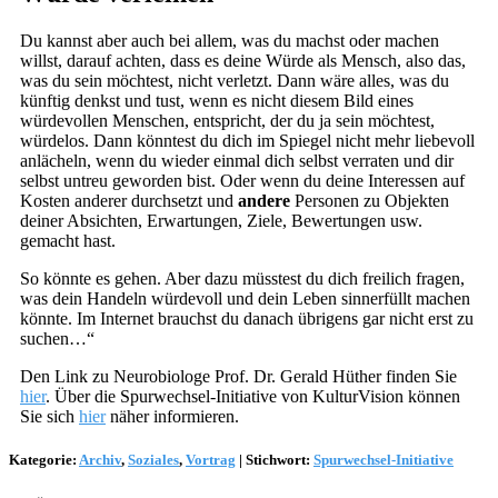
Du kannst aber auch bei allem, was du machst oder machen
willst, darauf achten, dass es deine Würde als Mensch, also das,
was du sein möchtest, nicht verletzt. Dann wäre alles, was du
künftig denkst und tust, wenn es nicht diesem Bild eines
würdevollen Menschen, entspricht, der du ja sein möchtest,
würdelos. Dann könntest du dich im Spiegel nicht mehr liebevoll
anlächeln, wenn du wieder einmal dich selbst verraten und dir
selbst untreu geworden bist. Oder wenn du deine Interessen auf
Kosten anderer durchsetzt und
andere
Personen zu Objekten
deiner Absichten, Erwartungen, Ziele, Bewertungen usw.
gemacht hast.
So könnte es gehen. Aber dazu müsstest du dich freilich fragen,
was dein Handeln würdevoll und dein Leben sinnerfüllt machen
könnte. Im Internet brauchst du danach übrigens gar nicht erst zu
suchen…“
Den Link zu Neurobiologe Prof. Dr. Gerald Hüther finden Sie
hier
. Über die Spurwechsel-Initiative von KulturVision können
Sie sich
hier
näher informieren.
Kategorie:
Archiv
,
Soziales
,
Vortrag
|
Stichwort:
Spurwechsel-Initiative