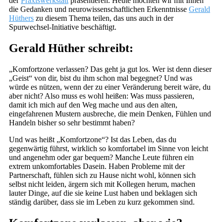
der
Praxiswerkstatt
präsentieren. Heute möchten wir mit Ihnen
die Gedanken und neurowissenschaftlichen Erkenntnisse
Gerald
Hüthers
zu diesem Thema teilen, das uns auch in der
Spurwechsel-Initiative beschäftigt.
Gerald Hüther schreibt:
„Komfortzone verlassen? Das geht ja gut los. Wer ist denn dieser
„Geist“ von dir, bist du ihm schon mal begegnet? Und was
würde es nützen, wenn der zu einer Veränderung bereit wäre, du
aber nicht? Also muss es wohl heißen: Was muss passieren,
damit ich mich auf den Weg mache und aus den alten,
eingefahrenen Mustern ausbreche, die mein Denken, Fühlen und
Handeln bisher so sehr bestimmt haben?
Und was heißt „Komfortzone“? Ist das Leben, das du
gegenwärtig führst, wirklich so komfortabel im Sinne von leicht
und angenehm oder gar bequem? Manche Leute führen ein
extrem unkomfortables Dasein. Haben Probleme mit der
Partnerschaft, fühlen sich zu Hause nicht wohl, können sich
selbst nicht leiden, ärgern sich mit Kollegen herum, machen
lauter Dinge, auf die sie keine Lust haben und beklagen sich
ständig darüber, dass sie im Leben zu kurz gekommen sind.