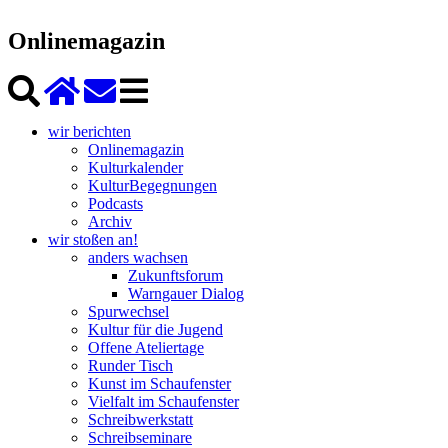
Onlinemagazin
wir berichten
Onlinemagazin
Kulturkalender
KulturBegegnungen
Podcasts
Archiv
wir stoßen an!
anders wachsen
Zukunftsforum
Warngauer Dialog
Spurwechsel
Kultur für die Jugend
Offene Ateliertage
Runder Tisch
Kunst im Schaufenster
Vielfalt im Schaufenster
Schreibwerkstatt
Schreibseminare