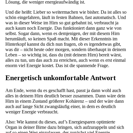
Lösung, die weniger energieaufwändig ist.
Und die heißt: Lieber so weitermachen wie bisher. Da ist alles so
schön eingefahren, läuft in festen Bahnen, fast automatisch. Und
was in dieser Weise im Hirn so gut gebahnt ist, verbraucht ja
auch kaum noch Energie. Das funktioniert dann ganz wie von
selbst. Sogar dann, wenn es demjenigen, der mit diesem Hirn
herumläuft, so keinen Spaß macht. Mit dieser Erkenntnis im
Hinterkopf kannst du dich nun fragen, ob es irgendetwas gibt,
was dir – nicht heute oder morgen, sondern überhaupt in deinem
Leben – so wichtig ist, dass du (mit deinem Hirn) bereit wärst,
alles zu tun, um das auch zu erreichen, auch wenn es erst einmal
enorm viel Energie kostet. Das ist die spannende Frage.
Energetisch unkomfortable Antwort
Am Ende, wenn du es geschafft hast, passt ja dann wohl auch
alles in deinem Hirn deutlich besser zusammen. Dann wäre dein
Hirn in einem Zustand größerer Kohärenz – und der wäre dann
auch auf lange Sicht zwangsläufig einer, in dem es deutlich
weniger Energie verbraucht.
Also: Wie kannst du dieses, auf’s Energiesparen optimierte
Organ in deiner Birne dazu bringen, sich aufzurappeln und sich
auf so einen Weg einzulassen, der zunächst viel Energie