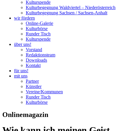
Kulturspende
Kulturbegegnung Waldviertel – Niederösterreich
Kulturbegegnung Sachsen / Sachsen-Anhalt
wir fördern
Online-Galerie
Kulturbörse
Runder Tisch
Kulturspende
über uns!
Vorstand
Redaktionsteam
Downloads
Kontakt
für uns!
mit uns
Partner
Künstler
Vereine/Kommunen
Runder Tisch
Kulturbörse
Onlinemagazin
Wie kann ich meinen Geist