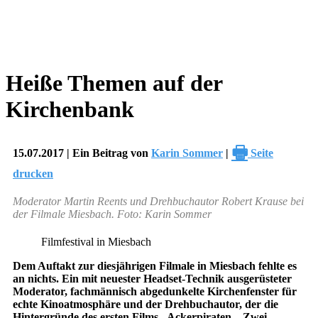
Heiße Themen auf der
Kirchenbank
🖶
15.07.2017 | Ein Beitrag von
Karin Sommer
|
Seite
drucken
Moderator Martin Reents und Drehbuchautor Robert Krause bei
der Filmale Miesbach. Foto: Karin Sommer
Filmfestival in Miesbach
Dem Auftakt zur diesjährigen Filmale in Miesbach fehlte es
an nichts. Ein mit neuester Headset-Technik ausgerüsteter
Moderator, fachmännisch abgedunkelte Kirchenfenster für
echte Kinoatmosphäre und der Drehbuchautor, der die
Hintergründe des ersten Films „Ackerpiraten – Zwei