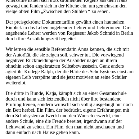
Altersstufe hatten sich trotz strömenden Regens aus dem Haus
gewagt und fanden sich in der Kirche ein, um gemeinsam den
vielgelobten Film „Zwischen den Stühlen “ zu sehen.
Der preisgekrönte Dokumentarfilm gewährt einen hautnahen
Einblick in das Leben angehender Lehrer und Lehrerinnen. Drei
angehende Lehrer werden von Regisseur Jakob Schmid in Berlin
durch ihre Ausbildungszeit begleitet.
Wir lernen die sensible Referendarin Anna kennen, die sich mit
der Autorïtät, die sie zeigen soll, schwer tut. Die vorwiegend
negativen Rückmeldungen der Ausbilder nagen an ihrem
ohnehin schon angekratzten Selbstbewusstsein. Ganz anders
agiert ihr Kollege Ralph, der die Härte des Schulsystems einst am
eigenen Leib verspürte und sie jetzt motiviert an seine Schüler
weitergibt.
Die dritte in Bunde, Katja, kämpft sich an einer Gesamtschule
durch und kann sich letztendlich nicht über ihre bestandene
Prüfung freuen, sondern wünscht sich völlig ausgelaugt nur noch
ein Bett herbei. Ein Film, der bedrückt, eigene Erfahrungen mit
dem Schulsystem aufweckt und den Wunsch erweckt, eine
andere Schule, eine die Freude bereitet, irgendwann auf der
Leinwand zu sehen. Ein Film, den man nicht anschauen und
dann einfach nach Hause gehen kann.