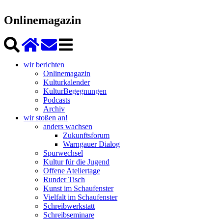
Onlinemagazin
wir berichten
Onlinemagazin
Kulturkalender
KulturBegegnungen
Podcasts
Archiv
wir stoßen an!
anders wachsen
Zukunftsforum
Warngauer Dialog
Spurwechsel
Kultur für die Jugend
Offene Ateliertage
Runder Tisch
Kunst im Schaufenster
Vielfalt im Schaufenster
Schreibwerkstatt
Schreibseminare