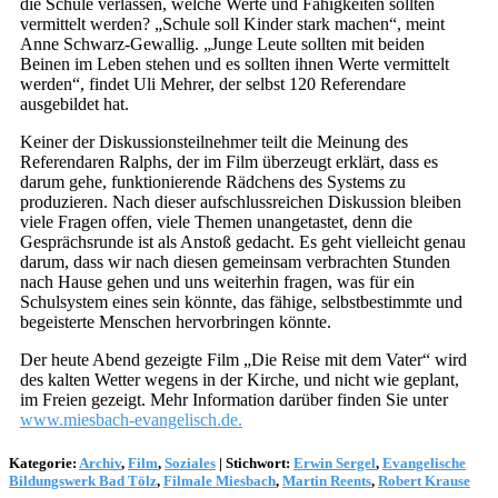
die Schule verlassen, welche Werte und Fähigkeiten sollten
vermittelt werden? „Schule soll Kinder stark machen“, meint
Anne Schwarz-Gewallig. „Junge Leute sollten mit beiden
Beinen im Leben stehen und es sollten ihnen Werte vermittelt
werden“, findet Uli Mehrer, der selbst 120 Referendare
ausgebildet hat.
Keiner der Diskussionsteilnehmer teilt die Meinung des
Referendaren Ralphs, der im Film überzeugt erklärt, dass es
darum gehe, funktionierende Rädchens des Systems zu
produzieren. Nach dieser aufschlussreichen Diskussion bleiben
viele Fragen offen, viele Themen unangetastet, denn die
Gesprächsrunde ist als Anstoß gedacht. Es geht vielleicht genau
darum, dass wir nach diesen gemeinsam verbrachten Stunden
nach Hause gehen und uns weiterhin fragen, was für ein
Schulsystem eines sein könnte, das fähige, selbstbestimmte und
begeisterte Menschen hervorbringen könnte.
Der heute Abend gezeigte Film „Die Reise mit dem Vater“ wird
des kalten Wetter wegens in der Kirche, und nicht wie geplant,
im Freien gezeigt. Mehr Information darüber finden Sie unter
www.miesbach-evangelisch.de.
Kategorie:
Archiv
,
Film
,
Soziales
|
Stichwort:
Erwin Sergel
,
Evangelische
Bildungswerk Bad Tölz
,
Filmale Miesbach
,
Martin Reents
,
Robert Krause