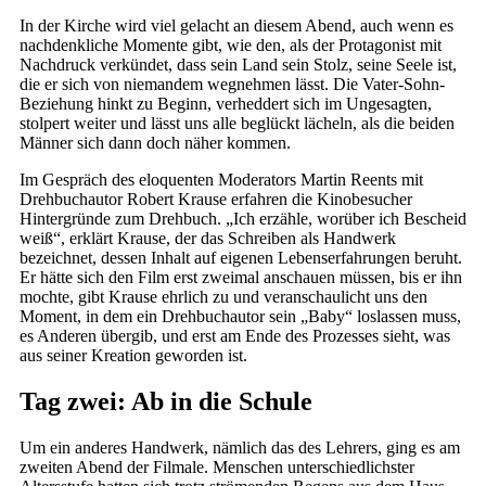
In der Kirche wird viel gelacht an diesem Abend, auch wenn es
nachdenkliche Momente gibt, wie den, als der Protagonist mit
Nachdruck verkündet, dass sein Land sein Stolz, seine Seele ist,
die er sich von niemandem wegnehmen lässt. Die Vater-Sohn-
Beziehung hinkt zu Beginn, verheddert sich im Ungesagten,
stolpert weiter und lässt uns alle beglückt lächeln, als die beiden
Männer sich dann doch näher kommen.
Im Gespräch des eloquenten Moderators Martin Reents mit
Drehbuchautor Robert Krause erfahren die Kinobesucher
Hintergründe zum Drehbuch. „Ich erzähle, worüber ich Bescheid
weiß“, erklärt Krause, der das Schreiben als Handwerk
bezeichnet, dessen Inhalt auf eigenen Lebenserfahrungen beruht.
Er hätte sich den Film erst zweimal anschauen müssen, bis er ihn
mochte, gibt Krause ehrlich zu und veranschaulicht uns den
Moment, in dem ein Drehbuchautor sein „Baby“ loslassen muss,
es Anderen übergib, und erst am Ende des Prozesses sieht, was
aus seiner Kreation geworden ist.
Tag zwei: Ab in die Schule
Um ein anderes Handwerk, nämlich das des Lehrers, ging es am
zweiten Abend der Filmale. Menschen unterschiedlichster