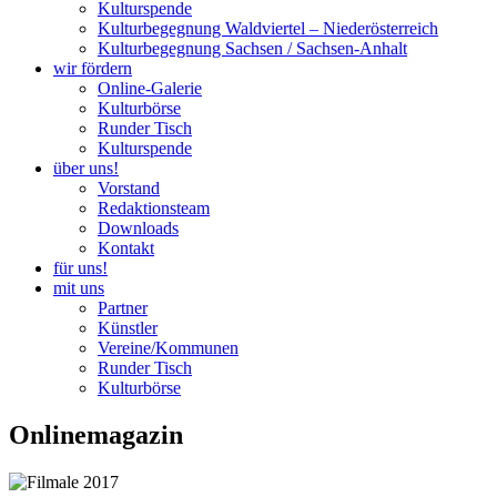
Kulturspende
Kulturbegegnung Waldviertel – Niederösterreich
Kulturbegegnung Sachsen / Sachsen-Anhalt
wir fördern
Online-Galerie
Kulturbörse
Runder Tisch
Kulturspende
über uns!
Vorstand
Redaktionsteam
Downloads
Kontakt
für uns!
mit uns
Partner
Künstler
Vereine/Kommunen
Runder Tisch
Kulturbörse
Onlinemagazin