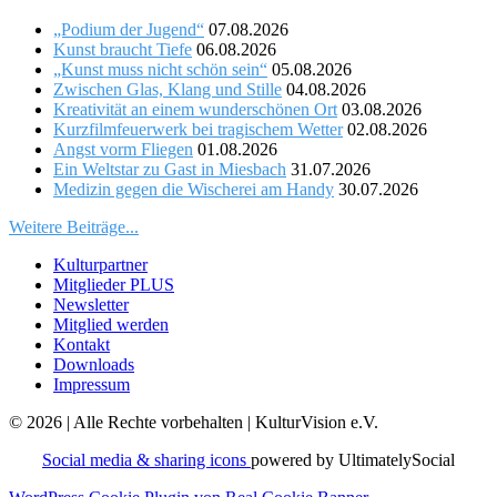
„Podium der Jugend“
07.08.2026
Kunst braucht Tiefe
06.08.2026
„Kunst muss nicht schön sein“
05.08.2026
Zwischen Glas, Klang und Stille
04.08.2026
Kreativität an einem wunderschönen Ort
03.08.2026
Kurzfilmfeuerwerk bei tragischem Wetter
02.08.2026
Angst vorm Fliegen
01.08.2026
Ein Weltstar zu Gast in Miesbach
31.07.2026
Medizin gegen die Wischerei am Handy
30.07.2026
Weitere Beiträge...
Kulturpartner
Mitglieder PLUS
Newsletter
Mitglied werden
Kontakt
Downloads
Impressum
© 2026 | Alle Rechte vorbehalten | KulturVision e.V.
Social media & sharing icons
powered by UltimatelySocial