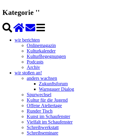
Kategorie ''
wir berichten
Onlinemagazin
Kulturkalender
KulturBegegnungen
Podcasts
Archiv
wir stoßen an!
anders wachsen
Zukunftsforum
Warngauer Dialog
Spurwechsel
Kultur für die Jugend
Offene Ateliertage
Runder Tisch
Kunst im Schaufenster
Vielfalt im Schaufenster
Schreibwerkstatt
Schreibseminare