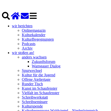
wir berichten
Onlinemagazin
Kulturkalender
KulturBegegnungen
Podcasts
Archiv
wir stoßen an!
anders wachsen
Zukunftsforum
Warngauer Dialog
Spurwechsel
Kultur für die Jugend
Offene Ateliertage
Runder Tisch
Kunst im Schaufenster
Vielfalt im Schaufenster
Schreibwerkstatt
Schreibseminare
Kulturspende
Kulturbegegnung Waldviertel – Niederösterreich