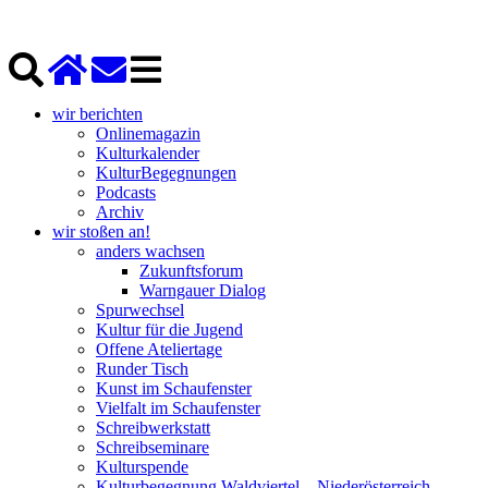
wir berichten
Onlinemagazin
Kulturkalender
KulturBegegnungen
Podcasts
Archiv
wir stoßen an!
anders wachsen
Zukunftsforum
Warngauer Dialog
Spurwechsel
Kultur für die Jugend
Offene Ateliertage
Runder Tisch
Kunst im Schaufenster
Vielfalt im Schaufenster
Schreibwerkstatt
Schreibseminare
Kulturspende
Kulturbegegnung Waldviertel – Niederösterreich