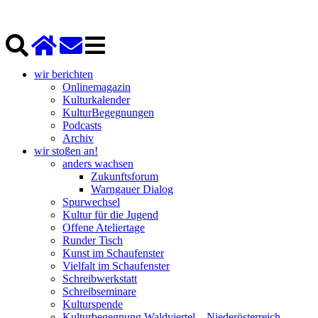
wir berichten
Onlinemagazin
Kulturkalender
KulturBegegnungen
Podcasts
Archiv
wir stoßen an!
anders wachsen
Zukunftsforum
Warngauer Dialog
Spurwechsel
Kultur für die Jugend
Offene Ateliertage
Runder Tisch
Kunst im Schaufenster
Vielfalt im Schaufenster
Schreibwerkstatt
Schreibseminare
Kulturspende
Kulturbegegnung Waldviertel – Niederösterreich