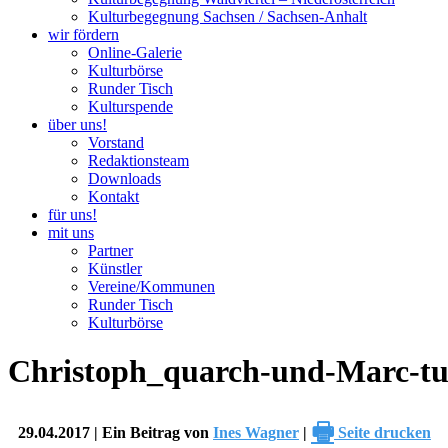
Kulturbegegnung Sachsen / Sachsen-Anhalt
wir fördern
Online-Galerie
Kulturbörse
Runder Tisch
Kulturspende
über uns!
Vorstand
Redaktionsteam
Downloads
Kontakt
für uns!
mit uns
Partner
Künstler
Vereine/Kommunen
Runder Tisch
Kulturbörse
Christoph_quarch-und-Marc-tu
🖶
29.04.2017 | Ein Beitrag von
Ines Wagner
|
Seite drucken