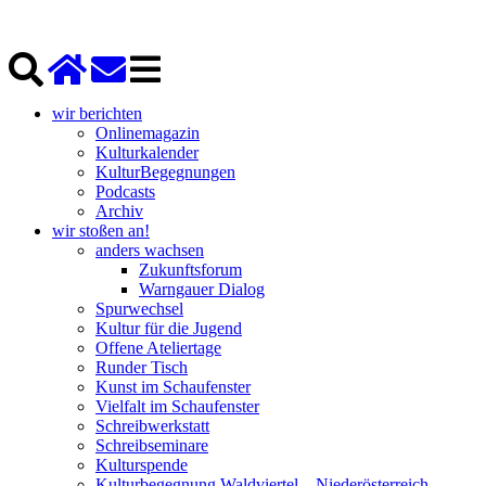
wir berichten
Onlinemagazin
Kulturkalender
KulturBegegnungen
Podcasts
Archiv
wir stoßen an!
anders wachsen
Zukunftsforum
Warngauer Dialog
Spurwechsel
Kultur für die Jugend
Offene Ateliertage
Runder Tisch
Kunst im Schaufenster
Vielfalt im Schaufenster
Schreibwerkstatt
Schreibseminare
Kulturspende
Kulturbegegnung Waldviertel – Niederösterreich