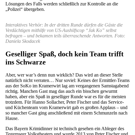
Lösungen des Falls werden schließlich zur Kontrolle an die
„Polizei“ übergeben.
Interaktives Verhör: In der dritten Runde dürfen die Gäste die
Verdächtigen mithilfe von US-Aushilfscop “Jak Ko” selbst
befragen – und bekamen teils überraschende Antworten. Foto:
Daniela Skodacek
Geselliger Spaß, doch kein Team trifft
ins Schwarze
Aber, wer war’s denn nun wirklich? Das wird an dieser Stelle
natürlich nicht verraten… Nur soviel: Keines der Ermittler-Teams
aus der SoKo im Kramerwirt lag am vergangenen Samstagabend
richtig. Manchen Gast mag das auch ein bisschen gewurmt
haben, aber ein Spaß in geselliger Runde war es für die meisten
trotzdem. Für Hanno Sollacher, Peter Fischer und das Service-
und Küchenteam vom Kramerwirt gab es großen Applaus – und
so mancher Gast ging anschließend mit einem Schmunzeln nach
Hause.
Das Bayern Krimidinner ist technisch gesehen ein Ableger des
Tegernseer Volkstheaters und wurde 2013 von Peter Fischer und