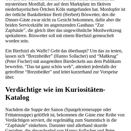
mysteriösen Mordfall, der auf dem Marktplatz im fiktiven
niederbayerischen Örtchen Köln stattgefunden hat. Mordopfer ist
der örtliche Bankdirektor Berti (Herbert) Böswetter, den die
Dinner-Gäste zwar nicht zu Gesicht bekommen, dafür aber die
beiden Servicekräfte im angrenzenden Gasthaus “Zur
Zapfsäule”, die gleich über das ungewöhnliche Mordwerkzeug
spekulieren. Böswetter soll mit einem Bierfuizl gemeuchelt
worden sein.
Ein Bierfuizl als Waffe? Geht das überhaupt? Um das zu testen,
lassen sich “Breznbeißer” (Hanno Sollacher) und “Maßkrug”
(Peter Fischer) mit ausgeteilten Bierdeckeln aus dem Publikum
bewerfen. “Das tut ganz schön weh”, attestiert jedenfalls der
getroffene “Breznbeißer” und leitet kurzerhand zur Vorspeise
über.
Verdächtige wie im Kuriositäten-
Katalog
Nachdem die Suppe der Saison (Spargelcremesuppe oder
Frittatensuppe) gelöffelt ist, bekommen die Gäste eine Reihe von
Verdächtigen serviert, die regelmäßig zum Stammtisch in die
“Zapfsäule” einkehren. Darunter sind allerhand skurrile
Gestalten, die abwechselnd von Hanno Sollacher und Peter