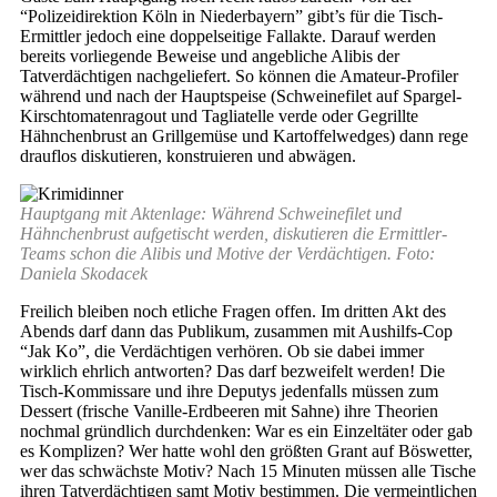
“Polizeidirektion Köln in Niederbayern” gibt’s für die Tisch-
Ermittler jedoch eine doppelseitige Fallakte. Darauf werden
bereits vorliegende Beweise und angebliche Alibis der
Tatverdächtigen nachgeliefert. So können die Amateur-Profiler
während und nach der Hauptspeise (Schweinefilet auf Spargel-
Kirschtomatenragout und Tagliatelle verde oder Gegrillte
Hähnchenbrust an Grillgemüse und Kartoffelwedges) dann rege
drauflos diskutieren, konstruieren und abwägen.
Hauptgang mit Aktenlage: Während Schweinefilet und
Hähnchenbrust aufgetischt werden, diskutieren die Ermittler-
Teams schon die Alibis und Motive der Verdächtigen. Foto:
Daniela Skodacek
Freilich bleiben noch etliche Fragen offen. Im dritten Akt des
Abends darf dann das Publikum, zusammen mit Aushilfs-Cop
“Jak Ko”, die Verdächtigen verhören. Ob sie dabei immer
wirklich ehrlich antworten? Das darf bezweifelt werden! Die
Tisch-Kommissare und ihre Deputys jedenfalls müssen zum
Dessert (frische Vanille-Erdbeeren mit Sahne) ihre Theorien
nochmal gründlich durchdenken: War es ein Einzeltäter oder gab
es Komplizen? Wer hatte wohl den größten Grant auf Böswetter,
wer das schwächste Motiv? Nach 15 Minuten müssen alle Tische
ihren Tatverdächtigen samt Motiv bestimmen. Die vermeintlichen