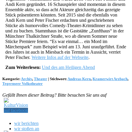
Andi Kern gegründet. 16 Schauspieler sind momentan in diesem
Ensemble aktiv, so dass acht Akteure gleichzeitig das gezeigte
Stück präsentieren könnten. Seit 2015 sind die ebenfalls von
Andi Kern und Peter Fischer erdachten und geschriebenen
Stücke als humorvolles Comedy-Theater-Krimidinner zu sehen
und zu buchen. Stammhaus ist die Gaststätte „Zunfthaus“ in der
Münchner Thalkirchner Straße, wo ab diesem Sommer neue
Stücke Premiere feiern. “Es war einmal… ein Mord im
Märchenpark” zum Beispiel wird am 13. Juni uraufgeführt. Ende
des Jahres ist auch in Miesbach ein Termin in Aussicht, verriet
Peter Fischer.
Weitere Infos auf der Webseite
.
Zum Weiterlesen:
Und des am Heiligen Abend
Kategorie:
Archiv
,
Theater
|
Stichwort:
Andreas Kern
,
Kramerwirt Arzbach
,
Tegernseer Volkstheater
Gefällt Ihnen dieser Beitrag? Bitte besuchen Sie uns auf
wir berichten
wir stoßen an