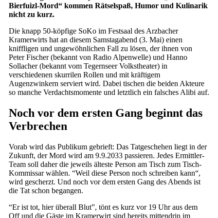
Bierfuizl-Mord“ kommen Rätselspaß, Humor und Kulinarik
nicht zu kurz.
Die knapp 50-köpfige SoKo im Festsaal des Arzbacher
Kramerwirts hat an diesem Samstagabend (3. Mai) einen
kniffligen und ungewöhnlichen Fall zu lösen, der ihnen von
Peter Fischer (bekannt von Radio Alpenwelle) und Hanno
Sollacher (bekannt vom Tegernseer Volkstheater) in
verschiedenen skurrilen Rollen und mit kräftigem
Augenzwinkern serviert wird. Dabei tischen die beiden Akteure
so manche Verdachtsmomente und letztlich ein falsches Alibi auf.
Noch vor dem ersten Gang beginnt das
Verbrechen
Vorab wird das Publikum gebrieft: Das Tatgeschehen liegt in der
Zukunft, der Mord wird am 9.9.2033 passieren. Jedes Ermittler-
Team soll daher die jeweils älteste Person am Tisch zum Tisch-
Kommissar wählen. “Weil diese Person noch schreiben kann“,
wird gescherzt. Und noch vor dem ersten Gang des Abends ist
die Tat schon begangen.
“Er ist tot, hier überall Blut”, tönt es kurz vor 19 Uhr aus dem
Off und die Gäste im Kramerwirt sind bereits mittendrin im