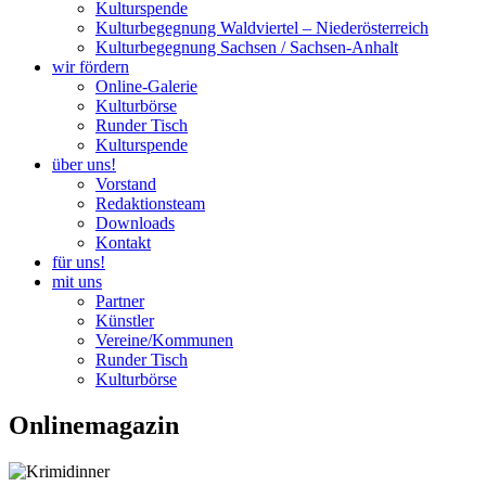
Kulturspende
Kulturbegegnung Waldviertel – Niederösterreich
Kulturbegegnung Sachsen / Sachsen-Anhalt
wir fördern
Online-Galerie
Kulturbörse
Runder Tisch
Kulturspende
über uns!
Vorstand
Redaktionsteam
Downloads
Kontakt
für uns!
mit uns
Partner
Künstler
Vereine/Kommunen
Runder Tisch
Kulturbörse
Onlinemagazin