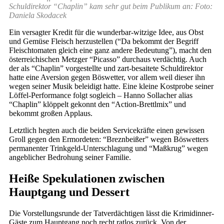
Schuldirektor “Chaplin” kam sehr gut beim Publikum an: Foto:
Daniela Skodacek
Ein versagter Kredit für die wunderbar-witzige Idee, aus Obst
und Gemüse Fleisch herzustellen (“Da bekommt der Begriff
Fleischtomaten gleich eine ganz andere Bedeutung”), macht den
österreichischen Metzger “Picasso” durchaus verdächtig. Auch
der als “Chaplin” vorgestellte und zart-besaitete Schuldirektor
hatte eine Aversion gegen Böswetter, vor allem weil dieser ihn
wegen seiner Musik beleidigt hatte. Eine kleine Kostprobe seiner
Löffel-Performance folgt sogleich – Hanno Sollacher alias
“Chaplin” klöppelt gekonnt den “Action-Brettlmix” und
bekommt großen Applaus.
Letztlich hegten auch die beiden Servicekräfte einen gewissen
Groll gegen den Ermordeten: “Breznbeißer” wegen Böswetters
permanenter Trinkgeld-Unterschlagung und “Maßkrug” wegen
angeblicher Bedrohung seiner Familie.
Heiße Spekulationen zwischen
Hauptgang und Dessert
Die Vorstellungsrunde der Tatverdächtigen lässt die Krimidinner-
Gäste zum Hauptgang noch recht ratlos zurück. Von der