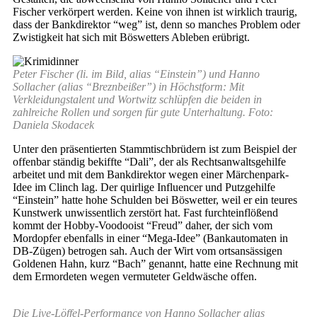
Fischer verkörpert werden. Keine von ihnen ist wirklich traurig,
dass der Bankdirektor “weg” ist, denn so manches Problem oder
Zwistigkeit hat sich mit Böswetters Ableben erübrigt.
Peter Fischer (li. im Bild, alias “Einstein”) und Hanno
Sollacher (alias “Breznbeißer”) in Höchstform: Mit
Verkleidungstalent und Wortwitz schlüpfen die beiden in
zahlreiche Rollen und sorgen für gute Unterhaltung. Foto:
Daniela Skodacek
Unter den präsentierten Stammtischbrüdern ist zum Beispiel der
offenbar ständig bekiffte “Dali”, der als Rechtsanwaltsgehilfe
arbeitet und mit dem Bankdirektor wegen einer Märchenpark-
Idee im Clinch lag. Der quirlige Influencer und Putzgehilfe
“Einstein” hatte hohe Schulden bei Böswetter, weil er ein teures
Kunstwerk unwissentlich zerstört hat. Fast furchteinflößend
kommt der Hobby-Voodooist “Freud” daher, der sich vom
Mordopfer ebenfalls in einer “Mega-Idee” (Bankautomaten in
DB-Zügen) betrogen sah. Auch der Wirt vom ortsansässigen
Goldenen Hahn, kurz “Bach” genannt, hatte eine Rechnung mit
dem Ermordeten wegen vermuteter Geldwäsche offen.
Die Live-Löffel-Performance von Hanno Sollacher alias