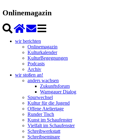
Onlinemagazin
wir berichten
Onlinemagazin
Kulturkalender
KulturBegegnungen
Podcasts
Archiv
wir stoßen an!
anders wachsen
Zukunftsforum
Warngauer Dialog
Spurwechsel
Kultur für die Jugend
Offene Ateliertage
Runder Tisch
Kunst im Schaufenster
Vielfalt im Schaufenster
Schreibwerkstatt
Schreibseminare