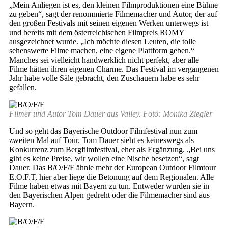
„Mein Anliegen ist es, den kleinen Filmproduktionen eine Bühne
zu geben“, sagt der renommierte Filmemacher und Autor, der auf
den großen Festivals mit seinen eigenen Werken unterwegs ist
und bereits mit dem österreichischen Filmpreis ROMY
ausgezeichnet wurde. „Ich möchte diesen Leuten, die tolle
sehenswerte Filme machen, eine eigene Plattform geben.“
Manches sei vielleicht handwerklich nicht perfekt, aber alle
Filme hätten ihren eigenen Charme. Das Festival im vergangenen
Jahr habe volle Säle gebracht, den Zuschauern habe es sehr
gefallen.
Filmer und Autor Tom Dauer aus Valley. Foto: Monika Ziegler
Und so geht das Bayerische Outdoor Filmfestival nun zum
zweiten Mal auf Tour. Tom Dauer sieht es keineswegs als
Konkurrenz zum Bergfilmfestival, eher als Ergänzung. „Bei uns
gibt es keine Preise, wir wollen eine Nische besetzen“, sagt
Dauer. Das B/O/F/F ähnle mehr der European Outdoor Filmtour
E.O.F.T, hier aber liege die Betonung auf dem Regionalen. Alle
Filme haben etwas mit Bayern zu tun. Entweder wurden sie in
den Bayerischen Alpen gedreht oder die Filmemacher sind aus
Bayern.