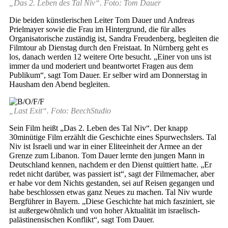
„Das 2. Leben des Tal Niv“. Foto: Tom Dauer
Die beiden künstlerischen Leiter Tom Dauer und Andreas
Prielmayer sowie die Frau im Hintergrund, die für alles
Organisatorische zuständig ist, Sandra Freudenberg, begleiten die
Filmtour ab Dienstag durch den Freistaat. In Nürnberg geht es
los, danach werden 12 weitere Orte besucht. „Einer von uns ist
immer da und moderiert und beantwortet Fragen aus dem
Publikum“, sagt Tom Dauer. Er selber wird am Donnerstag in
Hausham den Abend begleiten.
„Last Exit“. Foto: BeechStudio
Sein Film heißt „Das 2. Leben des Tal Niv“. Der knapp
30minütige Film erzählt die Geschichte eines Spurwechslers. Tal
Niv ist Israeli und war in einer Eliteeinheit der Armee an der
Grenze zum Libanon. Tom Dauer lernte den jungen Mann in
Deutschland kennen, nachdem er den Dienst quittiert hatte. „Er
redet nicht darüber, was passiert ist“, sagt der Filmemacher, aber
er habe vor dem Nichts gestanden, sei auf Reisen gegangen und
habe beschlossen etwas ganz Neues zu machen. Tal Niv wurde
Bergführer in Bayern. „Diese Geschichte hat mich fasziniert, sie
ist außergewöhnlich und von hoher Aktualität im israelisch-
palästinensischen Konflikt“, sagt Tom Dauer.