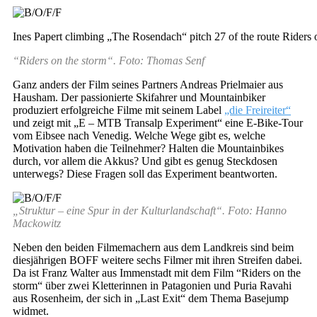
Ines Papert climbing „The Rosendach“ pitch 27 of the route Riders o
“Riders on the storm“. Foto: Thomas Senf
Ganz anders der Film seines Partners Andreas Prielmaier aus
Hausham. Der passionierte Skifahrer und Mountainbiker
produziert erfolgreiche Filme mit seinem Label
„die Freireiter“
und zeigt mit „E – MTB Transalp Experiment“ eine E-Bike-Tour
vom Eibsee nach Venedig. Welche Wege gibt es, welche
Motivation haben die Teilnehmer? Halten die Mountainbikes
durch, vor allem die Akkus? Und gibt es genug Steckdosen
unterwegs? Diese Fragen soll das Experiment beantworten.
„Struktur – eine Spur in der Kulturlandschaft“. Foto: Hanno
Mackowitz
Neben den beiden Filmemachern aus dem Landkreis sind beim
diesjährigen BOFF weitere sechs Filmer mit ihren Streifen dabei.
Da ist Franz Walter aus Immenstadt mit dem Film “Riders on the
storm“ über zwei Kletterinnen in Patagonien und Puria Ravahi
aus Rosenheim, der sich in „Last Exit“ dem Thema Basejump
widmet.