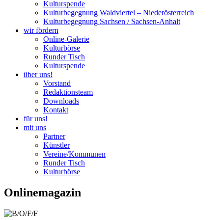
Kulturspende
Kulturbegegnung Waldviertel – Niederösterreich
Kulturbegegnung Sachsen / Sachsen-Anhalt
wir fördern
Online-Galerie
Kulturbörse
Runder Tisch
Kulturspende
über uns!
Vorstand
Redaktionsteam
Downloads
Kontakt
für uns!
mit uns
Partner
Künstler
Vereine/Kommunen
Runder Tisch
Kulturbörse
Onlinemagazin