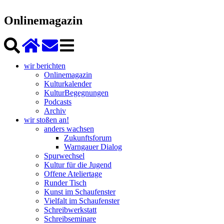
Onlinemagazin
wir berichten
Onlinemagazin
Kulturkalender
KulturBegegnungen
Podcasts
Archiv
wir stoßen an!
anders wachsen
Zukunftsforum
Warngauer Dialog
Spurwechsel
Kultur für die Jugend
Offene Ateliertage
Runder Tisch
Kunst im Schaufenster
Vielfalt im Schaufenster
Schreibwerkstatt
Schreibseminare