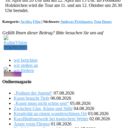
18. April um 20 Uhr und am 22. April um 15 Uhr. Im Foolskino
Holzkirchen wird die Tour am 11. und am 12. Oktober um 20.30
Uhr beendet.
Kategorie:
Archiv
,
Film
|
Stichwort:
Andreas Prielmaier
,
Tom Dauer
Gefällt Ihnen dieser Beitrag? Bitte besuchen Sie uns auf
wir berichten
wir stoßen an
wir fördern
Onlinemagazin
„Podium der Jugend“
07.08.2026
Kunst braucht Tiefe
06.08.2026
„Kunst muss nicht schön sein“
05.08.2026
Zwischen Glas, Klang und Stille
04.08.2026
Kreativität an einem wunderschönen Ort
03.08.2026
Kurzfilmfeuerwerk bei tragischem Wetter
02.08.2026
Angst vorm Fliegen
01.08.2026