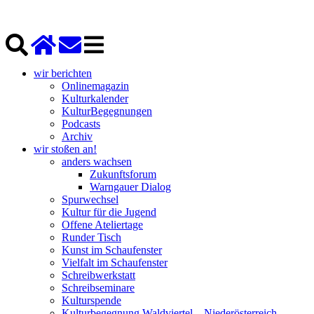
wir berichten
Onlinemagazin
Kulturkalender
KulturBegegnungen
Podcasts
Archiv
wir stoßen an!
anders wachsen
Zukunftsforum
Warngauer Dialog
Spurwechsel
Kultur für die Jugend
Offene Ateliertage
Runder Tisch
Kunst im Schaufenster
Vielfalt im Schaufenster
Schreibwerkstatt
Schreibseminare
Kulturspende
Kulturbegegnung Waldviertel – Niederösterreich