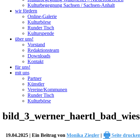
Kulturbegegnung Sachsen / Sachsen-Anhalt
wir fördern
Online-Galerie
Kulturbörse
Runder Tisch
Kulturspende
über uns!
Vorstand
Redaktionsteam
Downloads
Kontakt
für uns!
mit uns
Partner
Künstler
Vereine/Kommunen
Runder Tisch
Kulturbörse
bild_3_werner_haertl_bad_wie
🖶
19.04.2025 | Ein Beitrag von
Monika Ziegler
|
Seite drucke