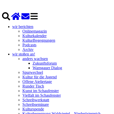
wir berichten
Onlinemagazin
Kulturkalender
KulturBegegnungen
Podcasts
Archiv
wir stoßen an!
anders wachsen
Zukunftsforum
Warngauer Dialog
Spurwechsel
Kultur für die Jugend
Offene Ateliertage
Runder Tisch
Kunst im Schaufenster
Vielfalt im Schaufenster
Schreibwerkstatt
Schreibseminare
Kulturspende
Kulturbegegnung Waldviertel – Niederösterreich