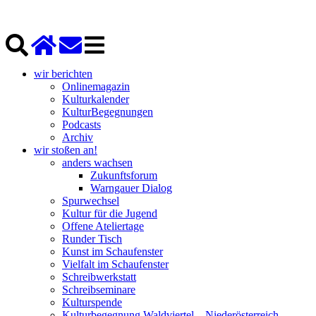
wir berichten
Onlinemagazin
Kulturkalender
KulturBegegnungen
Podcasts
Archiv
wir stoßen an!
anders wachsen
Zukunftsforum
Warngauer Dialog
Spurwechsel
Kultur für die Jugend
Offene Ateliertage
Runder Tisch
Kunst im Schaufenster
Vielfalt im Schaufenster
Schreibwerkstatt
Schreibseminare
Kulturspende
Kulturbegegnung Waldviertel – Niederösterreich