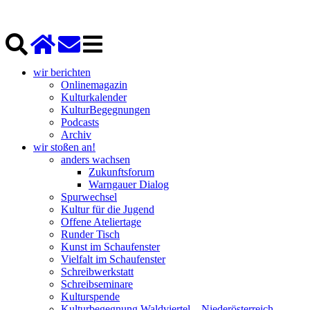
wir berichten
Onlinemagazin
Kulturkalender
KulturBegegnungen
Podcasts
Archiv
wir stoßen an!
anders wachsen
Zukunftsforum
Warngauer Dialog
Spurwechsel
Kultur für die Jugend
Offene Ateliertage
Runder Tisch
Kunst im Schaufenster
Vielfalt im Schaufenster
Schreibwerkstatt
Schreibseminare
Kulturspende
Kulturbegegnung Waldviertel – Niederösterreich