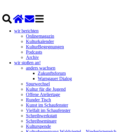
wir berichten
Onlinemagazin
Kulturkalender
KulturBegegnungen
Podcasts
Archiv
wir stoßen an!
anders wachsen
Zukunftsforum
Warngauer Dialog
Spurwechsel
Kultur für die Jugend
Offene Ateliertage
Runder Tisch
Kunst im Schaufenster
Vielfalt im Schaufenster
Schreibwerkstatt
Schreibseminare
Kulturspende
Kulturbegegnung Waldviertel – Niederösterreich