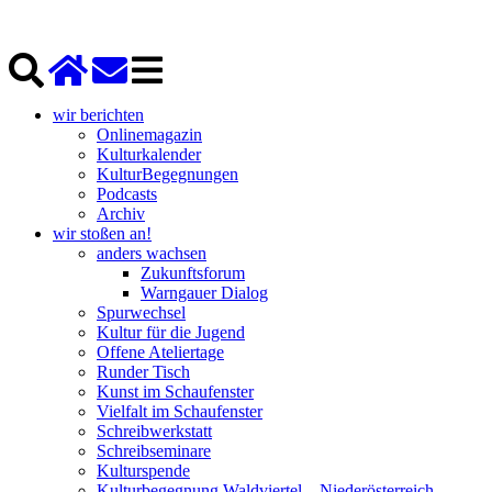
wir berichten
Onlinemagazin
Kulturkalender
KulturBegegnungen
Podcasts
Archiv
wir stoßen an!
anders wachsen
Zukunftsforum
Warngauer Dialog
Spurwechsel
Kultur für die Jugend
Offene Ateliertage
Runder Tisch
Kunst im Schaufenster
Vielfalt im Schaufenster
Schreibwerkstatt
Schreibseminare
Kulturspende
Kulturbegegnung Waldviertel – Niederösterreich