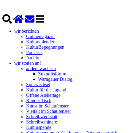
wir berichten
Onlinemagazin
Kulturkalender
KulturBegegnungen
Podcasts
Archiv
wir stoßen an!
anders wachsen
Zukunftsforum
Warngauer Dialog
Spurwechsel
Kultur für die Jugend
Offene Ateliertage
Runder Tisch
Kunst im Schaufenster
Vielfalt im Schaufenster
Schreibwerkstatt
Schreibseminare
Kulturspende
Kulturbegegnung Waldviertel – Niederösterreich