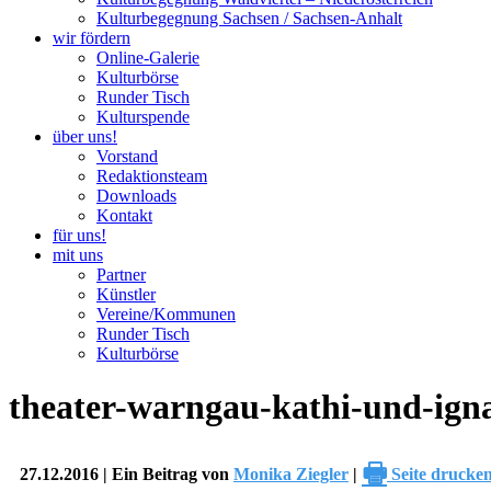
Kulturbegegnung Sachsen / Sachsen-Anhalt
wir fördern
Online-Galerie
Kulturbörse
Runder Tisch
Kulturspende
über uns!
Vorstand
Redaktionsteam
Downloads
Kontakt
für uns!
mit uns
Partner
Künstler
Vereine/Kommunen
Runder Tisch
Kulturbörse
theater-warngau-kathi-und-ign
🖶
27.12.2016 | Ein Beitrag von
Monika Ziegler
|
Seite drucke