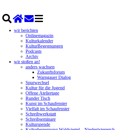
wir berichten
Onlinemagazin
Kulturkalender
KulturBegegnungen
Podcasts
Archiv
wir stoßen an!
anders wachsen
Zukunftsforum
Warngauer Dialog
Spurwechsel
Kultur für die Jugend
Offene Ateliertage
Runder Tisch
Kunst im Schaufenster
Vielfalt im Schaufenster
Schreibwerkstatt
Schreibseminare
Kulturspende
Kulturbegegnung Waldviertel – Niederösterreich