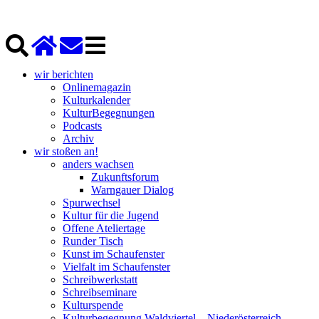
wir berichten
Onlinemagazin
Kulturkalender
KulturBegegnungen
Podcasts
Archiv
wir stoßen an!
anders wachsen
Zukunftsforum
Warngauer Dialog
Spurwechsel
Kultur für die Jugend
Offene Ateliertage
Runder Tisch
Kunst im Schaufenster
Vielfalt im Schaufenster
Schreibwerkstatt
Schreibseminare
Kulturspende
Kulturbegegnung Waldviertel – Niederösterreich