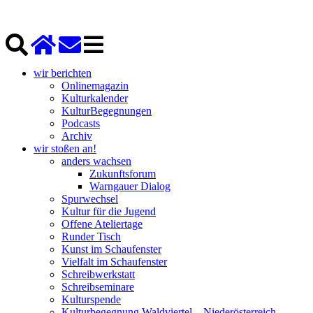
wir berichten
Onlinemagazin
Kulturkalender
KulturBegegnungen
Podcasts
Archiv
wir stoßen an!
anders wachsen
Zukunftsforum
Warngauer Dialog
Spurwechsel
Kultur für die Jugend
Offene Ateliertage
Runder Tisch
Kunst im Schaufenster
Vielfalt im Schaufenster
Schreibwerkstatt
Schreibseminare
Kulturspende
Kulturbegegnung Waldviertel – Niederösterreich