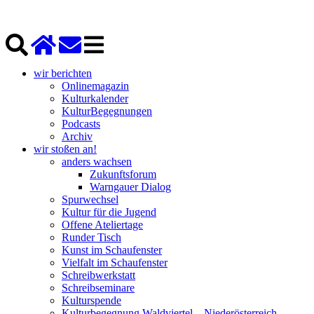
wir berichten
Onlinemagazin
Kulturkalender
KulturBegegnungen
Podcasts
Archiv
wir stoßen an!
anders wachsen
Zukunftsforum
Warngauer Dialog
Spurwechsel
Kultur für die Jugend
Offene Ateliertage
Runder Tisch
Kunst im Schaufenster
Vielfalt im Schaufenster
Schreibwerkstatt
Schreibseminare
Kulturspende
Kulturbegegnung Waldviertel – Niederösterreich