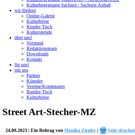
Kulturbegegnung Sachsen / Sachsen-Anhalt
wir fördern
Online-Galerie
Kulturbörse
Runder Tisch
Kulturspende
über uns!
Vorstand
Redaktionsteam
Downloads
Kontakt
für uns!
mit uns
Partner
Künstler
Vereine/Kommunen
Runder Tisch
Kulturbörse
Street Art-Stecher-MZ
🖶
24.09.2023 | Ein Beitrag von
Monika Ziegler
|
Seite drucke