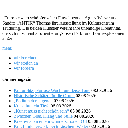
„Entropie – im schöpferischen Fluss“ nennen Agnes Wieser und
Sandro „ANTIK“ Thomas ihre Ausstellung im Kulturzentrum
Trudering. Die beiden Künstler vereint ihre unbändige Kreativität,
die sich in scheinbar orientierungslosen Farb- und Formexplosionen
äußert.
mehr...
wir berichten
wir stoßen an
wir fördern
Onlinemagazin
Kulturblitz | Furiose Wucht und leise Töne
08.08.2026
Historische Schätze für die Ohren
08.08.2026
„Podium der Jugend“
07.08.2026
Kunst braucht Tiefe
06.08.2026
„Kunst muss nicht schön sein“
05.08.2026
Zwischen Glas, Klang und Stille
04.08.2026
Kreativität an einem wunderschönen Ort
03.08.2026
Kurzfilmfeuerwerk bei tragischem Wetter
02.08.2026