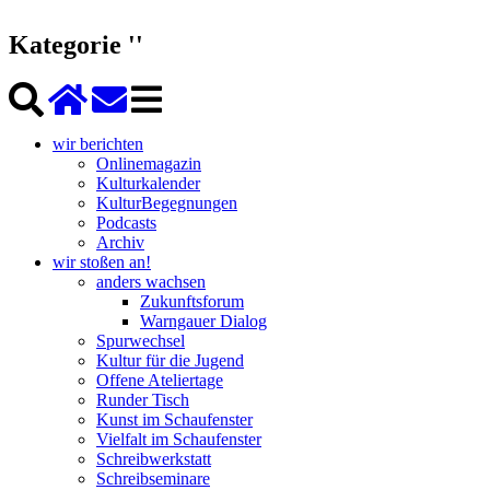
Kategorie ''
wir berichten
Onlinemagazin
Kulturkalender
KulturBegegnungen
Podcasts
Archiv
wir stoßen an!
anders wachsen
Zukunftsforum
Warngauer Dialog
Spurwechsel
Kultur für die Jugend
Offene Ateliertage
Runder Tisch
Kunst im Schaufenster
Vielfalt im Schaufenster
Schreibwerkstatt
Schreibseminare