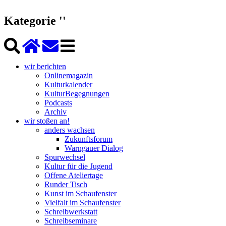
Kategorie ''
wir berichten
Onlinemagazin
Kulturkalender
KulturBegegnungen
Podcasts
Archiv
wir stoßen an!
anders wachsen
Zukunftsforum
Warngauer Dialog
Spurwechsel
Kultur für die Jugend
Offene Ateliertage
Runder Tisch
Kunst im Schaufenster
Vielfalt im Schaufenster
Schreibwerkstatt
Schreibseminare