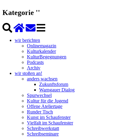
Kategorie ''
wir berichten
Onlinemagazin
Kulturkalender
KulturBegegnungen
Podcasts
Archiv
wir stoßen an!
anders wachsen
Zukunftsforum
Warngauer Dialog
Spurwechsel
Kultur für die Jugend
Offene Ateliertage
Runder Tisch
Kunst im Schaufenster
Vielfalt im Schaufenster
Schreibwerkstatt
Schreibseminare