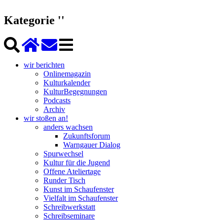
Kategorie ''
wir berichten
Onlinemagazin
Kulturkalender
KulturBegegnungen
Podcasts
Archiv
wir stoßen an!
anders wachsen
Zukunftsforum
Warngauer Dialog
Spurwechsel
Kultur für die Jugend
Offene Ateliertage
Runder Tisch
Kunst im Schaufenster
Vielfalt im Schaufenster
Schreibwerkstatt
Schreibseminare