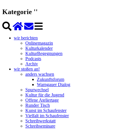
Kategorie ''
wir berichten
Onlinemagazin
Kulturkalender
KulturBegegnungen
Podcasts
Archiv
wir stoßen an!
anders wachsen
Zukunftsforum
Warngauer Dialog
Spurwechsel
Kultur für die Jugend
Offene Ateliertage
Runder Tisch
Kunst im Schaufenster
Vielfalt im Schaufenster
Schreibwerkstatt
Schreibseminare