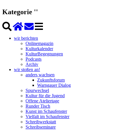
Kategorie ''
wir berichten
Onlinemagazin
Kulturkalender
KulturBegegnungen
Podcasts
Archiv
wir stoßen an!
anders wachsen
Zukunftsforum
Warngauer Dialog
Spurwechsel
Kultur für die Jugend
Offene Ateliertage
Runder Tisch
Kunst im Schaufenster
Vielfalt im Schaufenster
Schreibwerkstatt
Schreibseminare