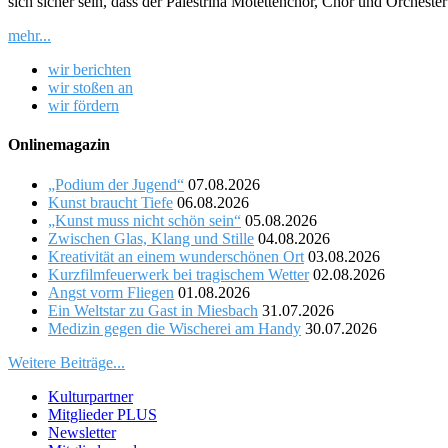
sich sicher sein, dass der Palestrina Motettenchor, Chor und Orches
mehr...
wir berichten
wir stoßen an
wir fördern
Onlinemagazin
„Podium der Jugend“
07.08.2026
Kunst braucht Tiefe
06.08.2026
„Kunst muss nicht schön sein“
05.08.2026
Zwischen Glas, Klang und Stille
04.08.2026
Kreativität an einem wunderschönen Ort
03.08.2026
Kurzfilmfeuerwerk bei tragischem Wetter
02.08.2026
Angst vorm Fliegen
01.08.2026
Ein Weltstar zu Gast in Miesbach
31.07.2026
Medizin gegen die Wischerei am Handy
30.07.2026
Weitere Beiträge...
Kulturpartner
Mitglieder PLUS
Newsletter