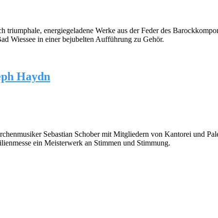
och triumphale, energiegeladene Werke aus der Feder des Barockkompo
 Bad Wiessee in einer bejubelten Aufführung zu Gehör.
seph Haydn
rchenmusiker Sebastian Schober mit Mitgliedern von Kantorei und Pale
cilienmesse ein Meisterwerk an Stimmen und Stimmung.