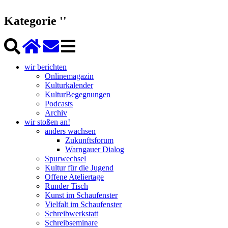
Kategorie ''
wir berichten
Onlinemagazin
Kulturkalender
KulturBegegnungen
Podcasts
Archiv
wir stoßen an!
anders wachsen
Zukunftsforum
Warngauer Dialog
Spurwechsel
Kultur für die Jugend
Offene Ateliertage
Runder Tisch
Kunst im Schaufenster
Vielfalt im Schaufenster
Schreibwerkstatt
Schreibseminare